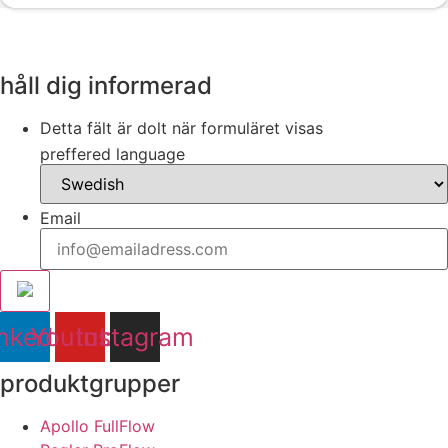
håll dig informerad
Detta fält är dolt när formuläret visas
preffered language
Email
nkedin
Youtube
Instagram
produktgrupper
Apollo FullFlow