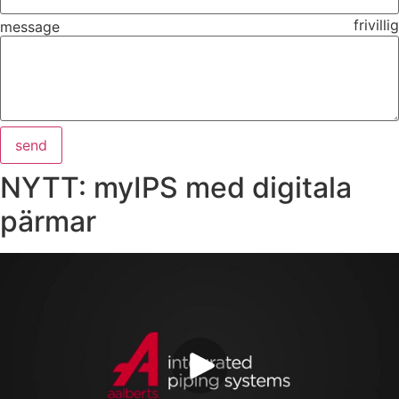
frivillig
message
send
NYTT: myIPS med digitala
pärmar