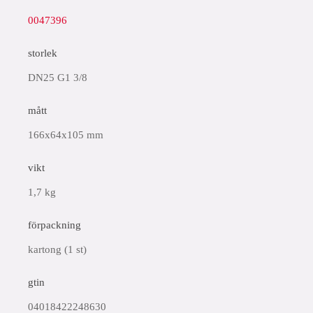
0047396
storlek
DN25 G1 3/8
mått
166x64x105 mm
vikt
1,7 kg
förpackning
kartong (1 st)
gtin
04018422248630