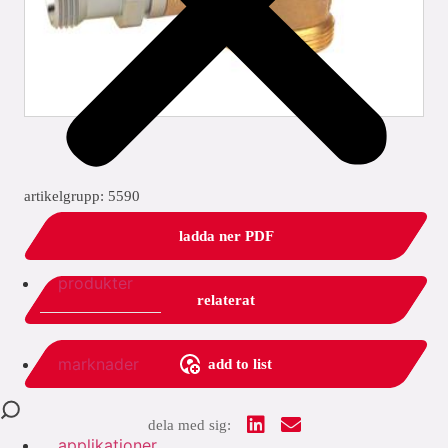
artikelgrupp: 5590
ladda ner PDF
produkter
relaterat
marknader
add to list
dela med sig:
applikationer