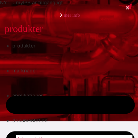
NYTT: myIPS är tillgängligt
mer info
produkter
produkter
stäng
marknader
applikationer
dokumentation