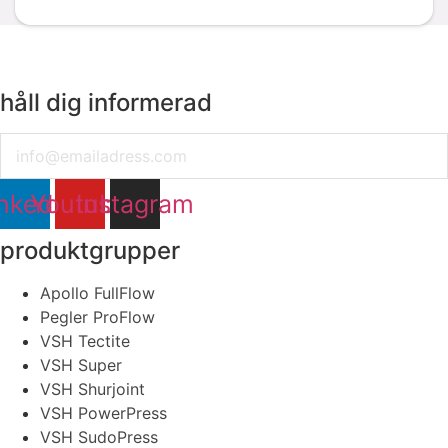
håll dig informerad
Email
nkedin
Youtube
Instagram
produktgrupper
Apollo FullFlow
Pegler ProFlow
VSH Tectite
VSH Super
VSH Shurjoint
VSH PowerPress
VSH SudoPress