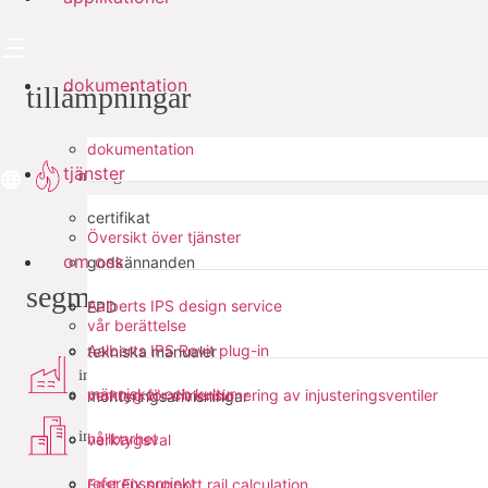
dokumentation
tillämpningar
dokumentation
tjänster
naturgas
certifikat
Översikt över tjänster
om oss
godkännanden
segment
Aalberts IPS design service
EPD
vår berättelse
Aalberts IPS Revit plug-in
tekniska manualer
industri
människor och kultur
verktyg för dimensionering av injusteringsventiler
monteringsanvisningar
infra
hållbarhet
verktygsval
referensprojekt
Fast Fix support rail calculation