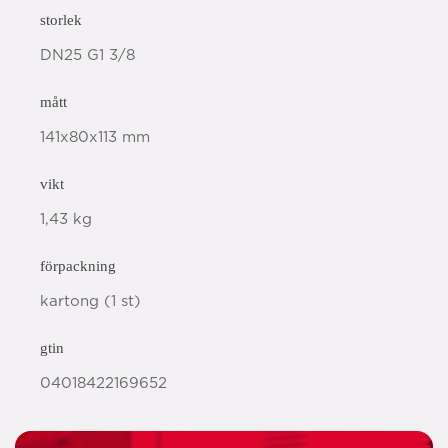
storlek
DN25 G1 3/8
mått
141x80x113 mm
vikt
1,43 kg
förpackning
kartong (1 st)
gtin
04018422169652