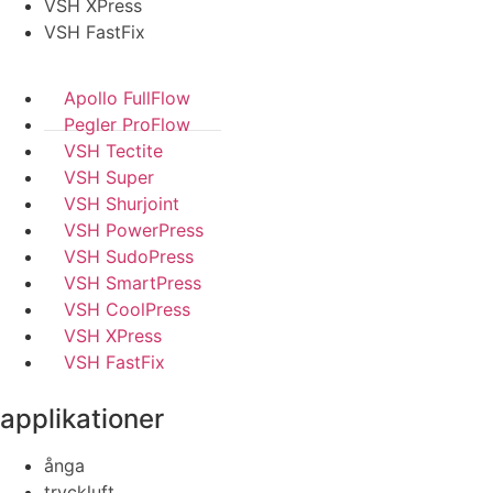
VSH XPress
VSH FastFix
Apollo FullFlow
Pegler ProFlow
VSH Tectite
VSH Super
VSH Shurjoint
VSH PowerPress
VSH SudoPress
VSH SmartPress
VSH CoolPress
VSH XPress
VSH FastFix
applikationer
ånga
tryckluft