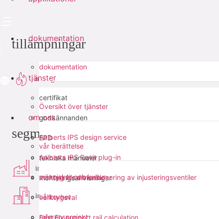
dokumentation
tillämpningar
dokumentation
tjänster
naturgas
certifikat
Översikt över tjänster
om oss
godkännanden
segment
Aalberts IPS design service
EPD
vår berättelse
Aalberts IPS Revit plug-in
tekniska manualer
industri
människor och kultur
verktyg för dimensionering av injusteringsventiler
monteringsanvisningar
infra
hållbarhet
verktygsval
referensprojekt
Fast Fix support rail calculation