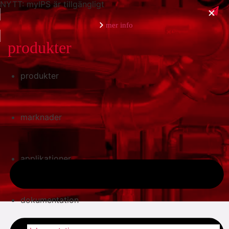
NYTT: myIPS är tillgängligt
mer info
produkter
produkter
stäng
marknader
applikationer
dokumentation