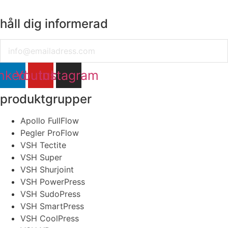
håll dig informerad
Email
nkedin
Youtube
Instagram
produktgrupper
Apollo FullFlow
Pegler ProFlow
VSH Tectite
VSH Super
VSH Shurjoint
VSH PowerPress
VSH SudoPress
VSH SmartPress
VSH CoolPress