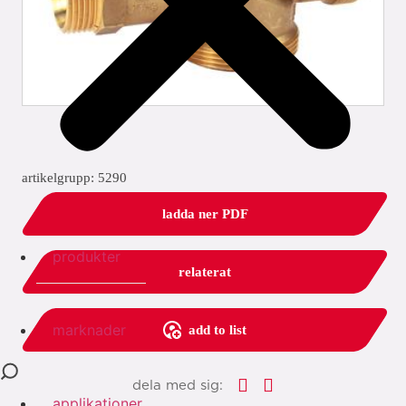
artikelgrupp: 5290
ladda ner PDF
produkter
relaterat
marknader
add to list
dela med sig:
applikationer