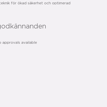
eknik för ökad säkerhet och optimerad
r
godkännanden
dela med sig:
o approvals available