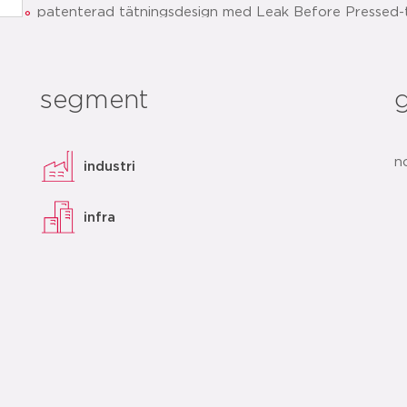
patenterad tätningsdesign med Leak Before Pressed-t
installation
tydlig identifiering av tätningsmaterial och dimensione
segment
snabb installation tack vare förmarkerat insticksdjup
ladda ner PDF
add to list
n
industri
infra