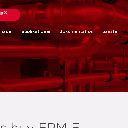
ng
stäng
knader
applikationer
dokumentation
tjänster