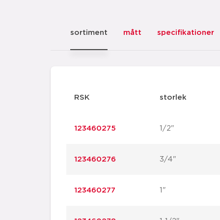
sortiment
mått
specifikationer
RSK
storlek
123460275
1/2"
123460276
3/4"
123460277
1"