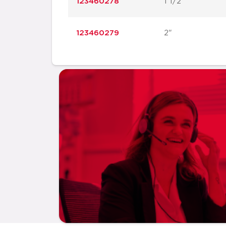
123460278
1 1/2"
123460279
2"