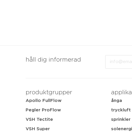
Email
håll dig informerad
produktgrupper
applika
Apollo FullFlow
ånga
Pegler ProFlow
tryckluft
VSH Tectite
sprinkler
VSH Super
solenerg