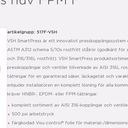
s huv FPM F
artikelgrupp: 517F-VSH
VSH SmartPress är ett innovativt presskopplingssystem de
ASTM A312 schema 5/10s rostfritt stålrör (godkänt fö
och 316/316L rostfritt). VSH SmartPress produktsortimen
presskopplingar och ventiler tillverkade av AISI 316L ro
tätningar för en garanterad säker, läckagetät och vara
erbjuder installatören en komplett lösning för alla komme
kräver HNBR-, EPDM- eller FPM-tätningar.
komplett sortiment av AISI 316-kopplingar och ventile
500 psi arbetstryck
färgkodad Visu-control® folie för material-/dimensionsid