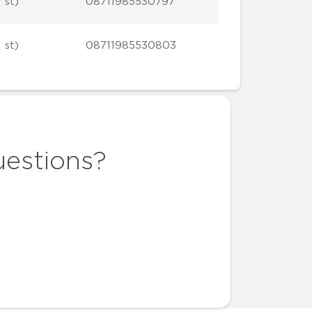
 st)
08711985530797
 st)
08711985530803
uestions?