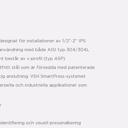
signat för installationer av 1/2"-2" IPS
r användning med både AISI typ 304/304L
t består av v-profil (typ ASP)
stfritt stål som är försedda med patenterade
ktig anslutning. VSH SmartPress-systemet
rsiella och industriella applikationer som
r
entifiering och visuell pressindikering