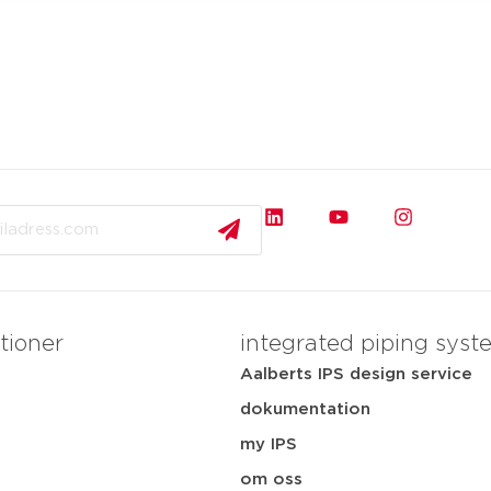
tioner
integrated piping syst
Aalberts IPS design service
dokumentation
my IPS
i
om oss