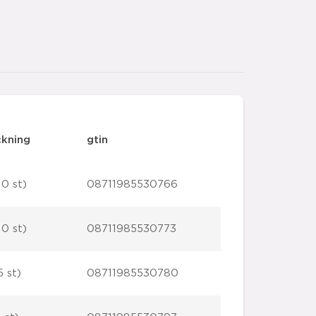
ckning
gtin
10 st)
08711985530766
10 st)
08711985530773
5 st)
08711985530780