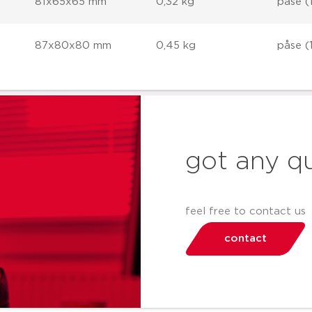
81x65x65 mm
0,32 kg
påse (1
87x80x80 mm
0,45 kg
påse (1
got any q
feel free to contact us
contact