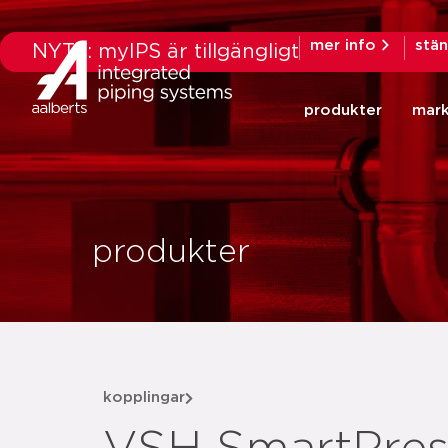
mer info
stä
NYTT: myIPS är tillgängligt
produkter
mar
produkter
kopplingar