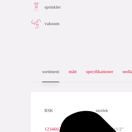
sprinkler
vakuum
sortiment
mått
specifikationer
nedl
RSK
storlek
123460215
3/4"x3/4"x1/2"