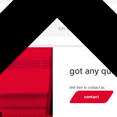
164x110x80 mm
0,85 kg
påse (1 
164x116x80 mm
0,81 kg
påse (1 
got any que
feel free to contact us
contact