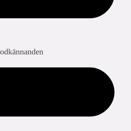
ng och visuell pressindikering
ad säkerhet och optimerad installation
dela med sig:
odkännanden
 approvals available