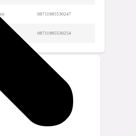
st)
08711985530247
st)
08711985530254
stions?