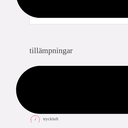
tillämpningar
dricksvatten
värme
kyla
tryckluft