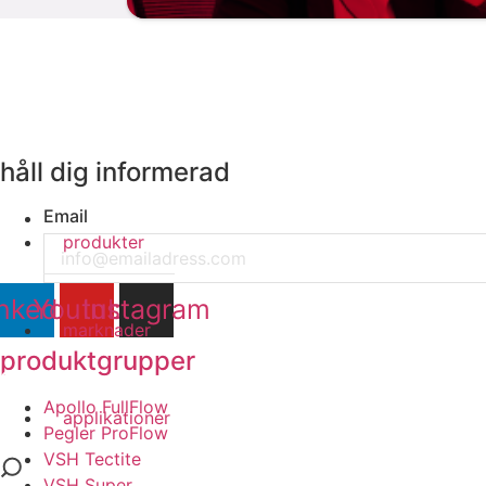
håll dig informerad
Email
produkter
nkedin
Youtube
Instagram
marknader
produktgrupper
Apollo FullFlow
applikationer
Pegler ProFlow
VSH Tectite
VSH Super