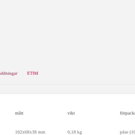
addningar
ETIM
mått
vikt
förpack
102x68x38 mm
0,18 kg
påse (10