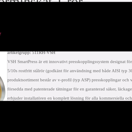
rminskat T-rör
r
artikelgrupp: 511RH-VSH
VSH SmartPress är ett innovativt presskopplingssystem designat fö
5/10s rostfritt stålrör (godkänt för användning med både AISI typ 
produktsortiment består av v-profil (typ ASP) presskopplingar och ven
försedda med patenterade tätningar för en garanterad säker, läckag
erbjuder installatören en komplett lösning för alla kommersiella o
eller FPM-tätningar.
komplett sortiment av AISI 316-kopplingar och ventiler
500 psi arbetstryck