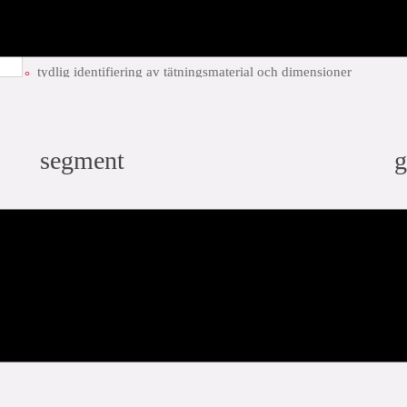
färgkodad Visu-control® folie för material-/dimensionsidentifieri
patenterad tätningsdesign med Leak Before Pressed-teknik för ök
tydlig identifiering av tätningsmaterial och dimensioner
snabb installation tack vare förmarkerat insticksdjup
ladda ner PDF
add to list
segment
g
no
brandskydd
industri
infra