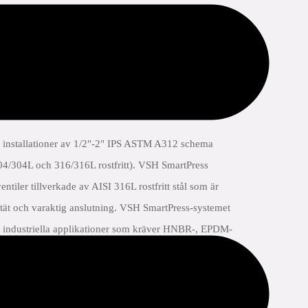
r installationer av 1/2"-2" IPS ASTM A312 schema
304/304L och 316/316L rostfritt). VSH SmartPress
tiler tillverkade av AISI 316L rostfritt stål som är
etät och varaktig anslutning. VSH SmartPress-systemet
ch industriella applikationer som kräver HNBR-, EPDM-