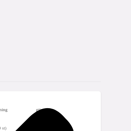
ning
gtin
 st)
08711985530162