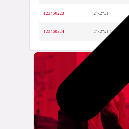
123460223
2"x2"x1"
123460224
2"x2"x1 1/2"