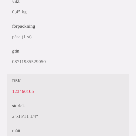
vikt
0,45 kg
förpackning
påse (1 st)
gtin
08711985529050
RSK
123460105
storlek
2"xFPT1 1/4"
mått