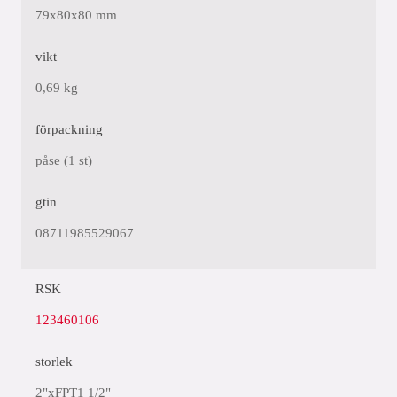
79x80x80 mm
vikt
0,69 kg
förpackning
påse (1 st)
gtin
08711985529067
RSK
123460106
storlek
2"xFPT1 1/2"