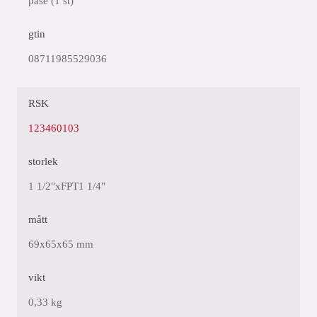
påse (1 st)
gtin
08711985529036
RSK
123460103
storlek
1 1/2"xFPT1 1/4"
mått
69x65x65 mm
vikt
0,33 kg