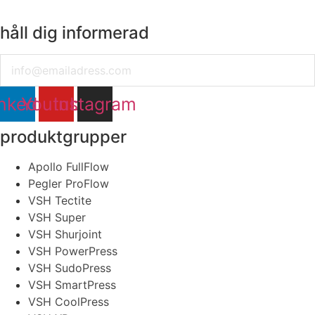
håll dig informerad
Email
nkedin
Youtube
Instagram
produktgrupper
Apollo FullFlow
Pegler ProFlow
VSH Tectite
VSH Super
VSH Shurjoint
VSH PowerPress
VSH SudoPress
VSH SmartPress
VSH CoolPress