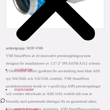
artikelgrupp: 503F-VSH
VSH SmartPress är ett innovativt presskopplingssystem
designat för installationer av 1/2"-2" IPS ASTM A312 schema
produkter
5/10s rostfritt stålrör (godkänt för användning med både AISI
typ 304/304L och 316/316L rostfritt). VSH SmartPress
produktsortiment består av v-profil (typ ASP) presskopplingar
marknader
och ventiler tillverkade av AISI 316L rostfritt stål som är
försedda med patenterade tätningar för en garanterad säker,
applikationer
läckagetät och varaktig anslutning. VSH SmartPress-systemet