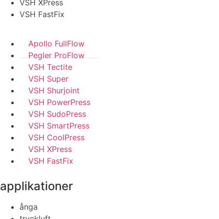
VSH XPress
VSH FastFix
Apollo FullFlow
Pegler ProFlow
VSH Tectite
VSH Super
VSH Shurjoint
VSH PowerPress
VSH SudoPress
VSH SmartPress
VSH CoolPress
VSH XPress
VSH FastFix
applikationer
ånga
tryckluft