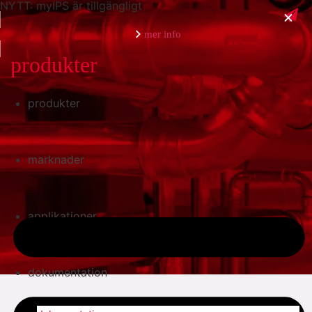
NYTT: myIPS är tillgängligt
mer info
produkter
produkter
stäng
marknader
applikationer
dokumentation