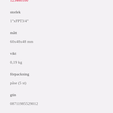
123460100
storlek
1"xFPT3/4"
mått
60x48x48 mm
vikt
0,19 kg
förpackning
påse (5 st)
gtin
08711985529012