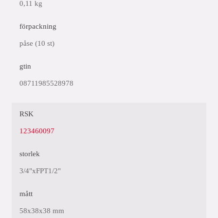
0,11 kg
förpackning
påse (10 st)
gtin
08711985528978
RSK
123460097
storlek
3/4"xFPT1/2"
mått
58x38x38 mm