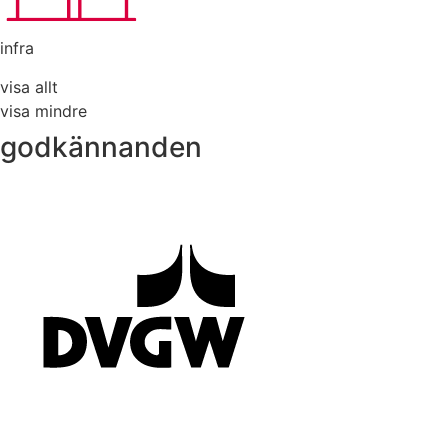
infra
visa allt
visa mindre
godkännanden