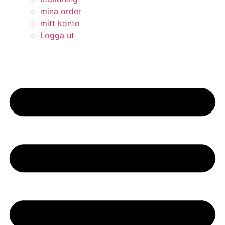
mina order
mitt konto
Logga ut