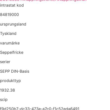
intrastat kod
84819000
ursprungsland
Tyskland
varumärke
Seppelfricke
serier
SEPP DIN-Basis
produkttyp
1932.38
scip
f9d250b7-dc33-473e-a7c0-f1c52eda6491