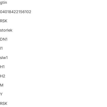
gtin
04018422156102
RSK
storlek
DN1
l1
slw1
H1
H2
M
Y
RSK