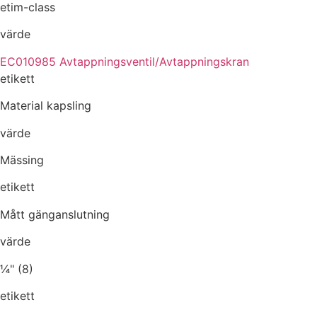
etim-class
värde
EC010985 Avtappningsventil/Avtappningskran
etikett
Material kapsling
värde
Mässing
etikett
Mått gänganslutning
värde
¼" (8)
etikett