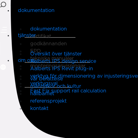
dokumentation
dokumentation
tjänster
certifikat
godkännanden
EPD
Översikt över tjänster
tekniska manualer
om oss
Aalberts IPS design service
monteringsanvisningar
Aalberts IPS Revit plug-in
verktyg för dimensionering av injusteringsven
vår berättelse
verktygsval
människor och kultur
Fast Fix support rail calculation
hållbarhet
referensprojekt
kontakt