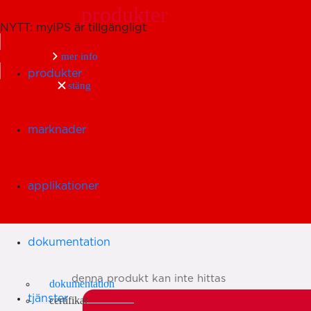
produkter
NYTT: myIPS är tillgängligt
Sök
mer info
produkter
stäng
marknader
applikationer
dokumentation
denna produkt kan inte hittas
dokumentation
tjänster
certifikat