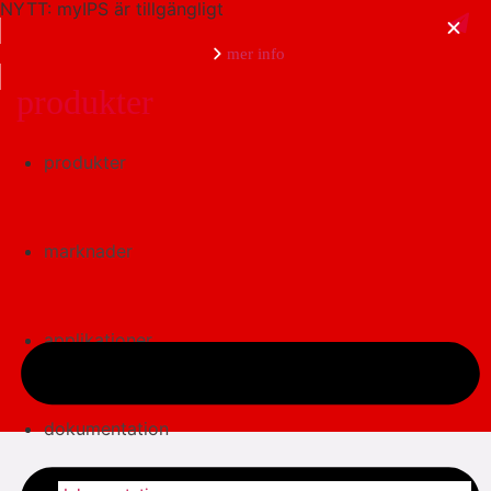
NYTT: myIPS är tillgängligt
mer info
produkter
produkter
stäng
marknader
applikationer
dokumentation