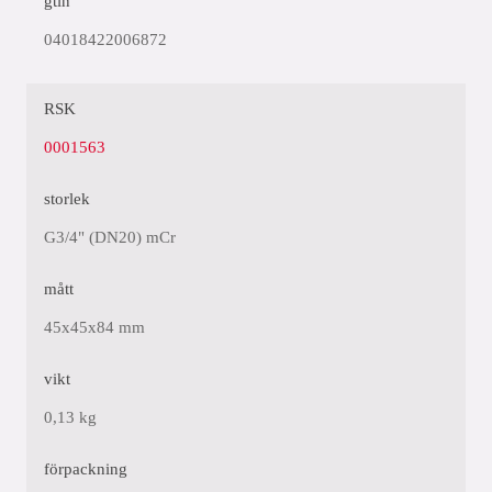
gtin
04018422006872
RSK
0001563
storlek
G3/4" (DN20) mCr
mått
45x45x84 mm
vikt
0,13 kg
förpackning