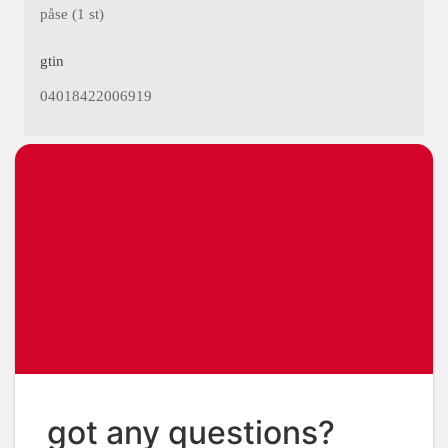
påse (1 st)
gtin
04018422006919
got any questions?