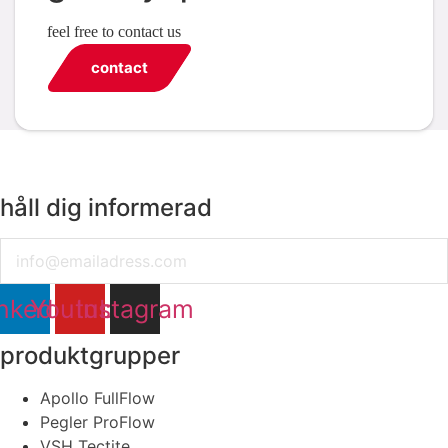
feel free to contact us
contact
håll dig informerad
Email
nkedin
Youtube
Instagram
produktgrupper
Apollo FullFlow
Pegler ProFlow
VSH Tectite