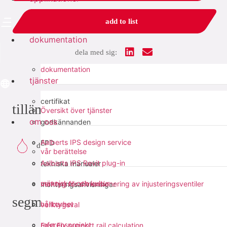
add to list
dokumentation
dela med sig:
dokumentation
tjänster
certifikat
tillämpningar
Översikt över tjänster
om oss
godkännanden
Aalberts IPS design service
EPD
dricksvatten
vår berättelse
Aalberts IPS Revit plug-in
tekniska manualer
människor och kultur
verktyg för dimensionering av injusteringsventiler
monteringsanvisningar
segment
hållbarhet
verktygsval
referensprojekt
Fast Fix support rail calculation