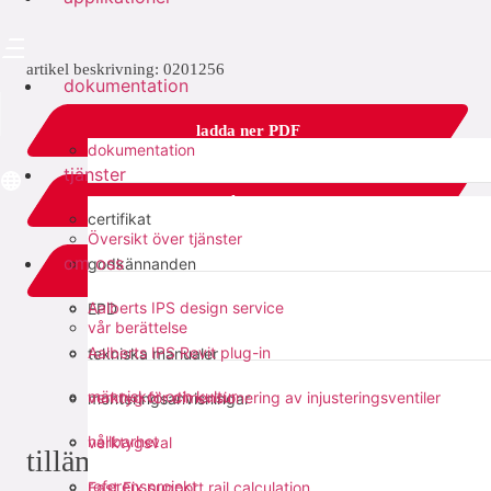
artikel beskrivning: 0201256
dokumentation
ladda ner PDF
dokumentation
tjänster
relaterat
certifikat
Översikt över tjänster
om oss
godkännanden
add to list
Aalberts IPS design service
EPD
vår berättelse
dela med sig:
Aalberts IPS Revit plug-in
tekniska manualer
människor och kultur
verktyg för dimensionering av injusteringsventiler
monteringsanvisningar
hållbarhet
verktygsval
tillämpningar
referensprojekt
Fast Fix support rail calculation