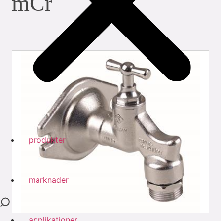
mCr
produkter
marknader
applikationer