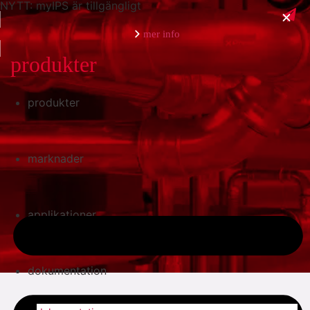
NYTT: myIPS är tillgängligt
mer info
produkter
produkter
stäng
marknader
applikationer
dokumentation