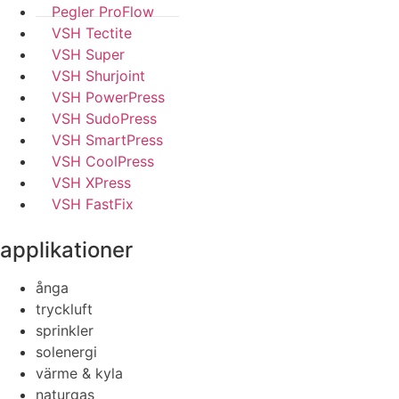
Pegler ProFlow
VSH Tectite
VSH Super
VSH Shurjoint
VSH PowerPress
VSH SudoPress
VSH SmartPress
VSH CoolPress
VSH XPress
VSH FastFix
applikationer
ånga
tryckluft
sprinkler
solenergi
värme & kyla
naturgas