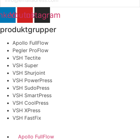
nkedin
Youtube
Instagram
produktgrupper
Apollo FullFlow
Pegler ProFlow
VSH Tectite
VSH Super
VSH Shurjoint
VSH PowerPress
VSH SudoPress
VSH SmartPress
VSH CoolPress
VSH XPress
VSH FastFix
Apollo FullFlow