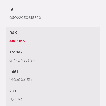
gtin
05022050615770
RSK
4883166
storlek
G1" (DN25) SF
mått
140x90x131 mm
vikt
0,79 kg