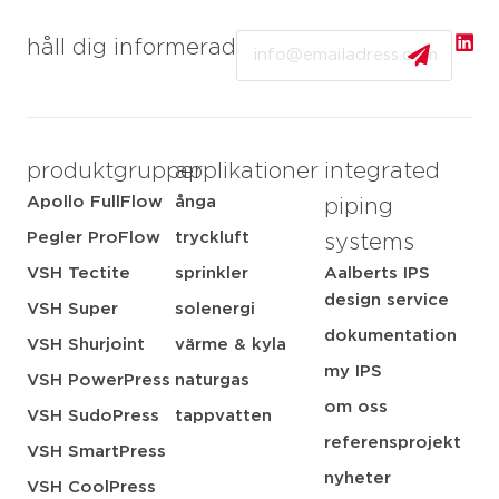
Email
håll dig informerad
produktgrupper
applikationer
integrated
Apollo FullFlow
ånga
piping
Pegler ProFlow
tryckluft
systems
VSH Tectite
sprinkler
Aalberts IPS
design service
VSH Super
solenergi
dokumentation
VSH Shurjoint
värme & kyla
my IPS
VSH PowerPress
naturgas
om oss
VSH SudoPress
tappvatten
referensprojekt
VSH SmartPress
nyheter
VSH CoolPress