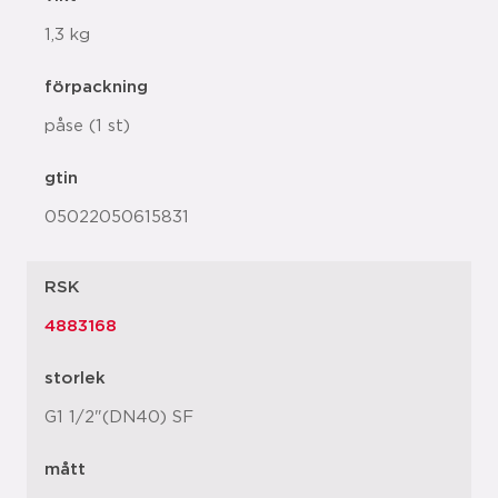
1,3 kg
förpackning
påse (1 st)
gtin
05022050615831
RSK
4883168
storlek
G1 1/2"(DN40) SF
mått