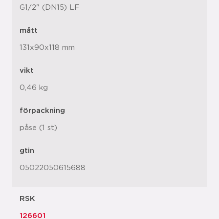
G1/2" (DN15) LF
mått
131x90x118 mm
vikt
0,46 kg
förpackning
påse (1 st)
gtin
05022050615688
RSK
126601