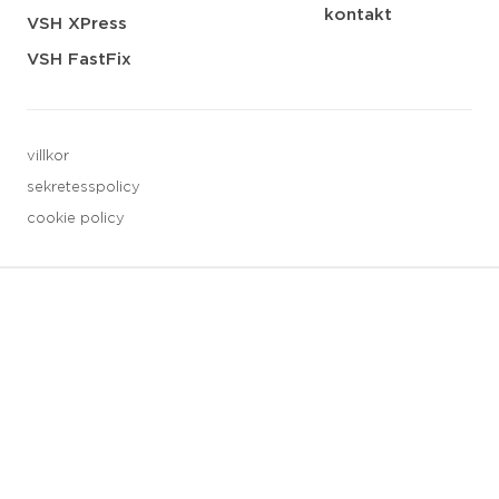
kontakt
VSH XPress
VSH FastFix
villkor
sekretesspolicy
cookie policy
3 downloads geselecteerd
spara