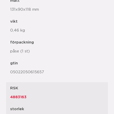
mått
131x90x118 mm
vikt
0,46 kg
förpackning
påse (1 st)
gtin
05022050615657
RSK
4883163
storlek