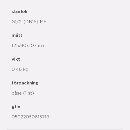
storlek
G1/2"(DN15) MF
mått
121x90x107 mm
vikt
0,46 kg
förpackning
påse (1 st)
gtin
05022050615718