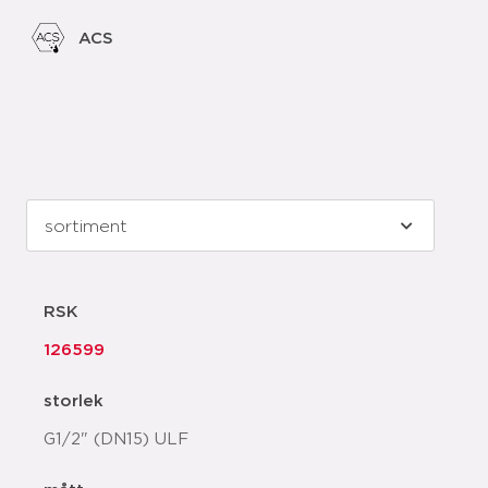
ACS
RSK
126599
storlek
G1/2" (DN15) ULF