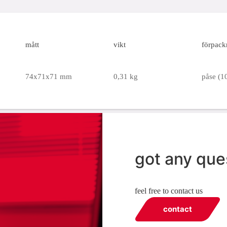
mått
vikt
förpack
74x71x71 mm
0,31 kg
påse (10
got any que
feel free to contact us
contact