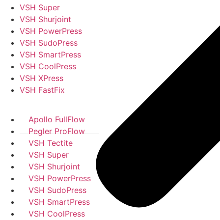
VSH Super
VSH Shurjoint
VSH PowerPress
VSH SudoPress
VSH SmartPress
VSH CoolPress
VSH XPress
VSH FastFix
Apollo FullFlow
Pegler ProFlow
VSH Tectite
VSH Super
VSH Shurjoint
VSH PowerPress
VSH SudoPress
VSH SmartPress
VSH CoolPress