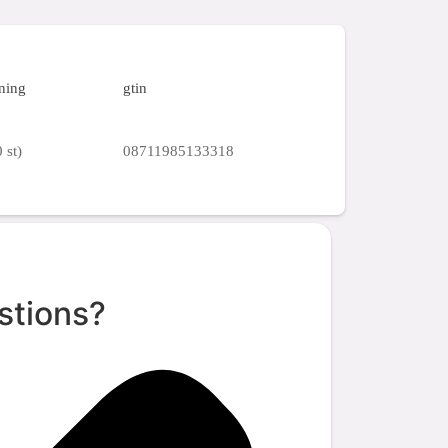
ning
gtin
 st)
08711985133318
stions?