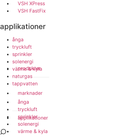
VSH XPress
VSH FastFix
applikationer
ånga
tryckluft
sprinkler
solenergi
produkter
värme & kyla
naturgas
tappvatten
marknader
ånga
tryckluft
sprinkler
applikationer
solenergi
värme & kyla