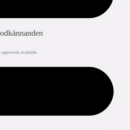
odkännanden
 approvals available