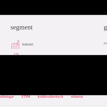
segment
g
no
industri
infra
addningar
ETIM
koldioxidavtryck
relaterat