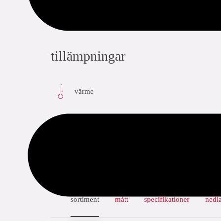
tillämpningar
värme
sortiment
mått
specifikationer
nedl