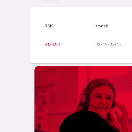
RSK
storlek
6323231
22x15x22x15