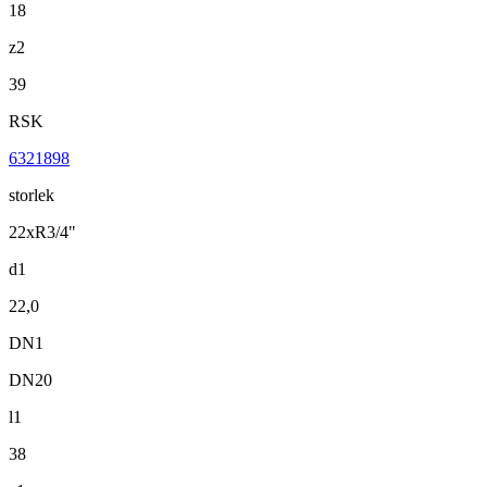
18
z2
39
RSK
6321898
storlek
22xR3/4"
d1
22,0
DN1
DN20
l1
38