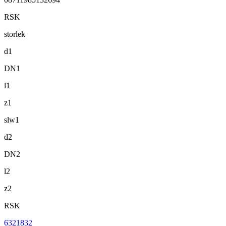
RSK
storlek
d1
DN1
l1
z1
slw1
d2
DN2
l2
z2
RSK
6321832