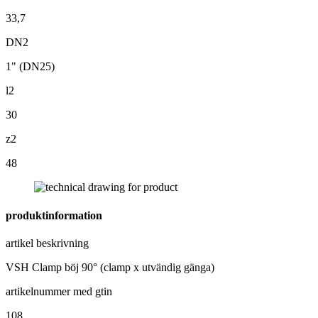
33,7
DN2
1" (DN25)
l2
30
z2
48
produktinformation
artikel beskrivning
VSH Clamp böj 90° (clamp x utvändig gänga)
artikelnummer med gtin
108