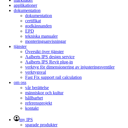
marknader
applikationer
dokumentation
dokumentation
certifikat
godkännanden
EPD
tekniska manualer
monteringsanvisningar
tjänster
Översikt över tjänster
Aalberts IPS design service
Aalberts IPS Revit plug-in
verktyg för dimensionering av injusteringsventiler
verktygsval
Fast Fix support rail calculation
om oss
vår berättelse
människor och kultur
hållbarhet
referensprojekt
kontakt
my IPS
sparade produkter