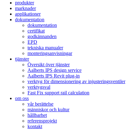
produkter
marknader
applikationer
dokumentation
dokumentation
certifikat
godkännanden
EPD
tekniska manualer
monteringsanvisningar
tjänster
Översikt över tjänster
Aalberts IPS design service
Aalberts IPS Revit plug-in
verktyg för dimensionering av injusteringsventiler
verktygsval
Fast Fix support rail calculation
om oss
vår berättelse
människor och kultur
hållbarhet
referensprojekt
kontakt