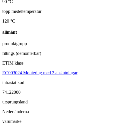
90 °C
topp medeltemperatur
120 °C
allmänt
produktgrupp
fittings (demonterbar)
ETIM klass
EC003024 Montering med 2 anslutningar
intrastat kod
74122000
ursprungsland
Nederländerna
varumärke