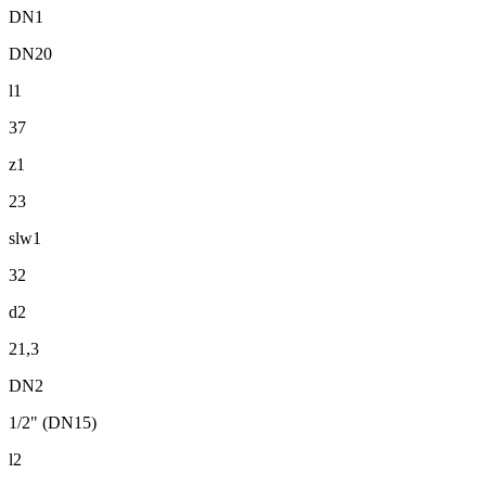
DN1
DN20
l1
37
z1
23
slw1
32
d2
21,3
DN2
1/2" (DN15)
l2