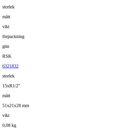
storlek
mått
vikt
förpackning
gtin
RSK
6321832
storlek
15xR1/2"
mått
51x21x28 mm
vikt
0,08 kg