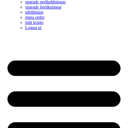
sparade nedladdningar
sparade beräkningar
utbildning
mina order
mitt konto
Logga ut