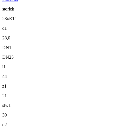
storlek
28xR1"
d1
28,0
DN1
DN25
l1
44
z1
21
slw1
39
d2