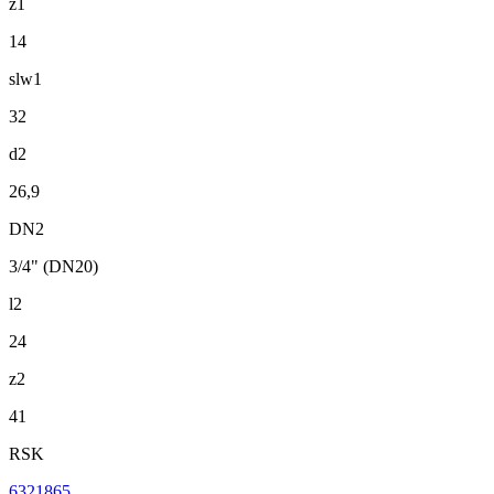
z1
14
slw1
32
d2
26,9
DN2
3/4" (DN20)
l2
24
z2
41
RSK
6321865