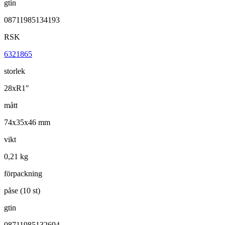
gtin
08711985134193
RSK
6321865
storlek
28xR1"
mått
74x35x46 mm
vikt
0,21 kg
förpackning
påse (10 st)
gtin
08711985132694