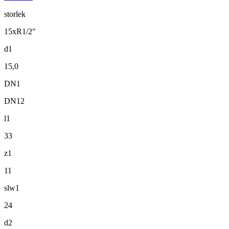
storlek
15xR1/2"
d1
15,0
DN1
DN12
l1
33
z1
11
slw1
24
d2