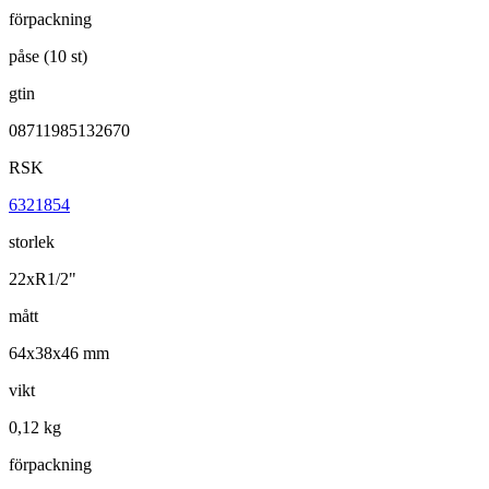
förpackning
påse (10 st)
gtin
08711985132670
RSK
6321854
storlek
22xR1/2"
mått
64x38x46 mm
vikt
0,12 kg
förpackning