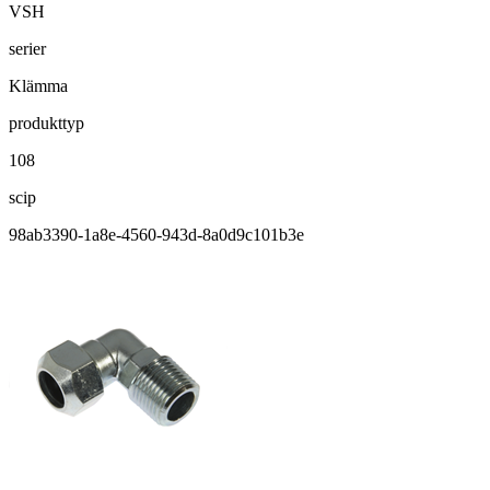
VSH
serier
Klämma
produkttyp
108
scip
98ab3390-1a8e-4560-943d-8a0d9c101b3e