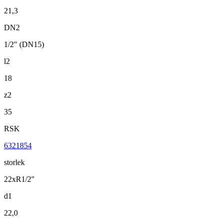
21,3
DN2
1/2" (DN15)
l2
18
z2
35
RSK
6321854
storlek
22xR1/2"
d1
22,0