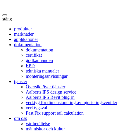
stäng
produkter
marknader
applikationer
dokumentation
dokumentation
certifikat
godkännanden
EPD
tekniska manualer
monteringsanvisningar
tjänster
Översikt över tjänster
Aalberts IPS design service
Aalberts IPS Revit plug-in
verktyg för dimensionering av injusteringsventiler
verktygsval
Fast Fix support rail calculation
om oss
vår berättelse
människor och kultur