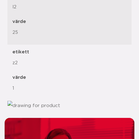
l2
värde
25
etikett
z2
värde
1