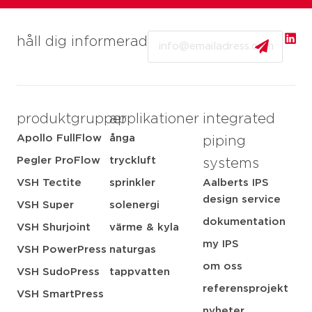
Email
håll dig informerad
produktgrupper
applikationer
integrated
Apollo FullFlow
ånga
piping
Pegler ProFlow
tryckluft
systems
VSH Tectite
sprinkler
Aalberts IPS
design service
VSH Super
solenergi
dokumentation
VSH Shurjoint
värme & kyla
my IPS
VSH PowerPress
naturgas
om oss
VSH SudoPress
tappvatten
referensprojekt
VSH SmartPress
nyheter