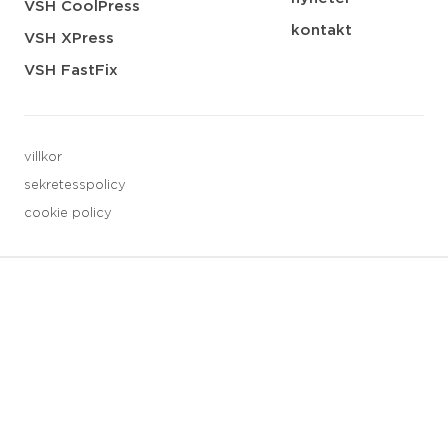
VSH CoolPress
kontakt
VSH XPress
VSH FastFix
villkor
sekretesspolicy
cookie policy
3 downloads geselecteerd
spara