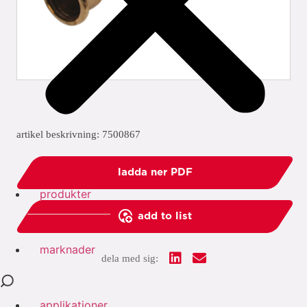
artikel beskrivning: 7500867
ladda ner PDF
produkter
add to list
marknader
dela med sig:
applikationer