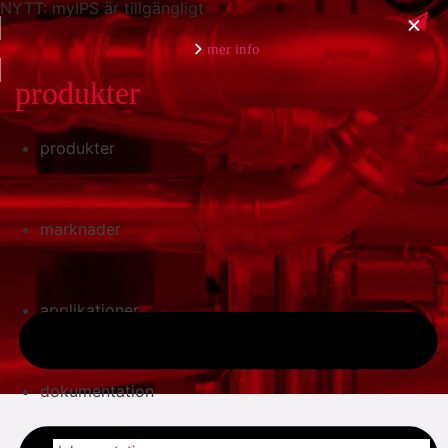
NYTT: myIPS är tillgängligt
mer info
produkter
produkter
stäng
marknader
applikationer
dokumentation