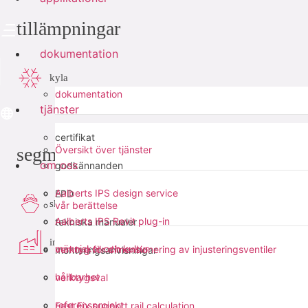
tillämpningar
dokumentation
kyla
dokumentation
tjänster
certifikat
segment
Översikt över tjänster
om oss
godkännanden
Aalberts IPS design service
EPD
skeppsbygge
vår berättelse
Aalberts IPS Revit plug-in
tekniska manualer
industri
människor och kultur
verktyg för dimensionering av injusteringsventiler
monteringsanvisningar
hållbarhet
verktygsval
referensprojekt
Fast Fix support rail calculation