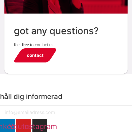
got any questions?
feel free to contact us
contact
håll dig informerad
Email
nkedin
Youtube
Instagram