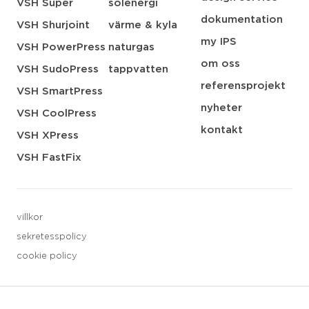
VSH Super
solenergi
dokumentation
VSH Shurjoint
värme & kyla
my IPS
VSH PowerPress
naturgas
om oss
VSH SudoPress
tappvatten
referensprojekt
VSH SmartPress
nyheter
VSH CoolPress
kontakt
VSH XPress
VSH FastFix
villkor
sekretesspolicy
cookie policy