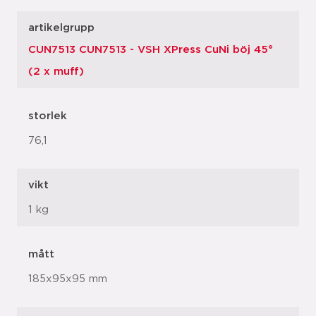
artikelgrupp
CUN7513 CUN7513 - VSH XPress CuNi böj 45°
(2 x muff)
storlek
76,1
vikt
1 kg
mått
185x95x95 mm