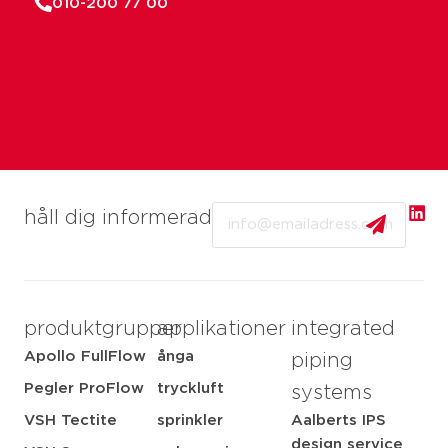
010-200 77 00
Email
håll dig informerad
produktgrupper
applikationer
integrated
Apollo FullFlow
ånga
piping
Pegler ProFlow
tryckluft
systems
VSH Tectite
sprinkler
Aalberts IPS
design service