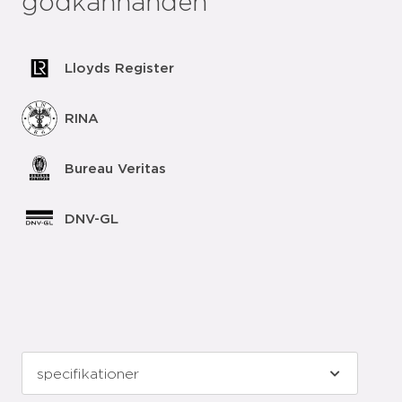
godkännanden
Lloyds Register
RINA
Bureau Veritas
DNV-GL