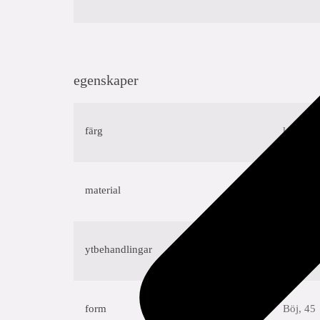
egenskaper
färg
koppar
material
kopparn
ytbehandlingar
ingen
form
Böj, 45