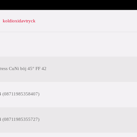
koldioxidavtryck
ess CuNi böj 45° FF 42
4 (08711985358407)
4 (08711985355727)