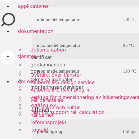
applikationer
min medel temperatur
-20 °C
dokumentation
max medel temperatur
95 °C
dokumentation
tjänster
certifikat
godkännanden
topp medeltemperatur
110 °C
EPD
Översikt över tjänster
tekniska manualer
om oss
Aalberts IPS design service
monteringsanvisningar
Aalberts IPS Revit plug-in
verktyg för dimensionering av injusteringsvent
vår berättelse
verktygsval
människor och kultur
allmänt
Fast Fix support rail calculation
hållbarhet
referensprojekt
kontakt
produktgrupp
fittings