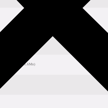
ickel (Cuni10Fe1.6Mn)