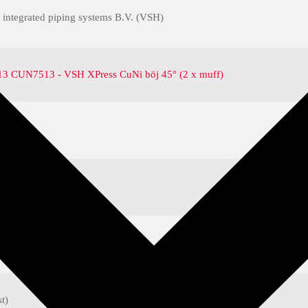
 integrated piping systems B.V. (VSH)
 CUN7513 - VSH XPress CuNi böj 45° (2 x muff)
x50 mm
t)