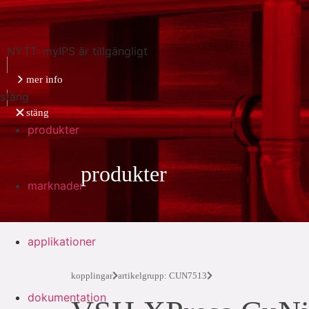
NYTT: myIPS är tillgängligt
mer info
stäng
stäng
produkter
produkter
marknader
applikationer
kopplingar
artikelgrupp: CUN7513
dokumentation