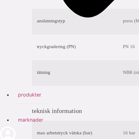
anslutningstyp
press (M
tryckgradering (PN)
PN 16
tätning
NBR (nit
produkter
teknisk information
marknader
max arbetstryck vätska (bar)
16 bar