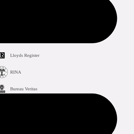
odkännanden
Lloyds Register
RINA
Bureau Veritas
DNV-GL