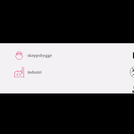
segment
g
skeppsbygge
industri