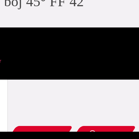
böj 45° FF 42
artikel beskrivning: 7500834
r
ladda ner PDF
add to list