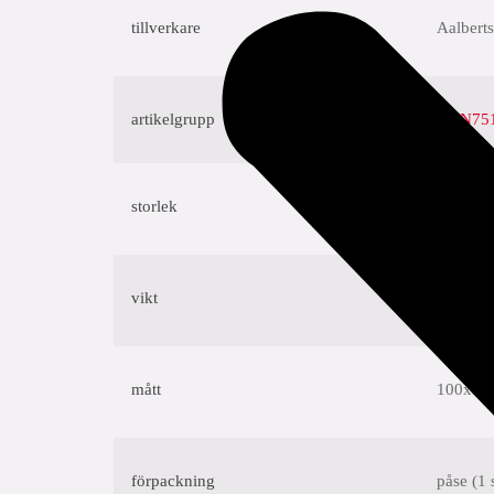
tillverkare
Aalberts
artikelgrupp
CUN7513
storlek
42
vikt
0,27 kg
mått
100x50
förpackning
påse (1 s