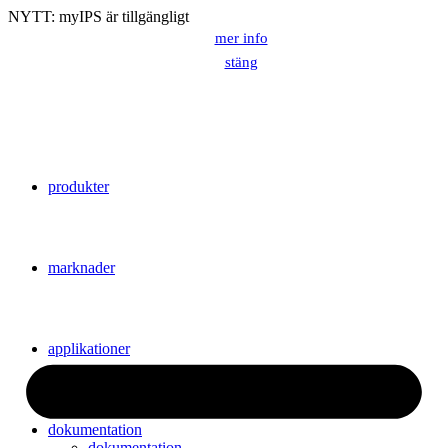
NYTT: myIPS är tillgängligt
mer info
stäng
Sök
produkter
marknader
applikationer
dokumentation
dokumentation