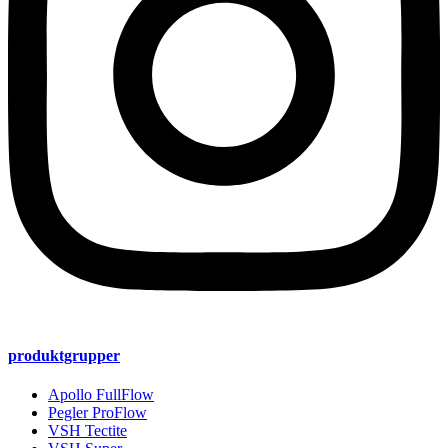
produktgrupper
Apollo FullFlow
Pegler ProFlow
VSH Tectite