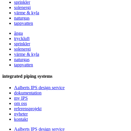
sprinkler
solenergi
värme & kyla
naturgas
tappvatten
ånga
tryckluft
sprinkler
solenergi
värme & kyla
naturgas
tappvatten
integrated piping systems
Aalberts IPS design service
dokumentation
my IPS
om oss
referensprojekt
nyheter
kontakt
Aalberts IPS design service