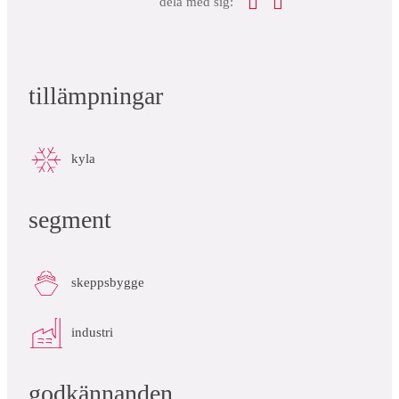
dela med sig:
tillämpningar
kyla
segment
skeppsbygge
industri
godkännanden