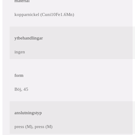
material
kopparnickel (Cuni10Fe1.6Mn)
ytbehandlingar
ingen
form
Böj, 45
anslutningstyp
press (M), press (M)