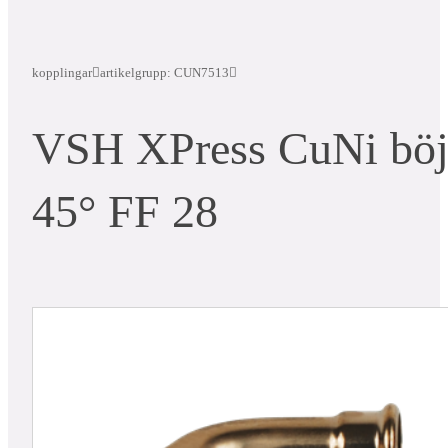
kopplingar
artikelgrupp: CUN7513
VSH XPress CuNi bö
45° FF 28