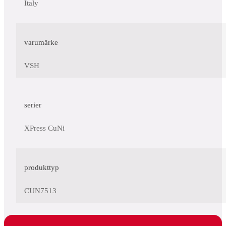
Italy
varumärke
VSH
serier
XPress CuNi
produkttyp
CUN7513