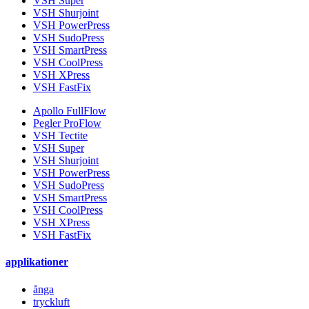
VSH Super
VSH Shurjoint
VSH PowerPress
VSH SudoPress
VSH SmartPress
VSH CoolPress
VSH XPress
VSH FastFix
Apollo FullFlow
Pegler ProFlow
VSH Tectite
VSH Super
VSH Shurjoint
VSH PowerPress
VSH SudoPress
VSH SmartPress
VSH CoolPress
VSH XPress
VSH FastFix
applikationer
ånga
tryckluft