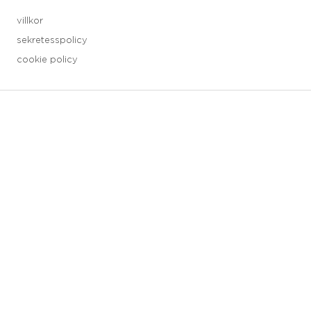
villkor
sekretesspolicy
cookie policy
3 downloads geselecteerd
spara