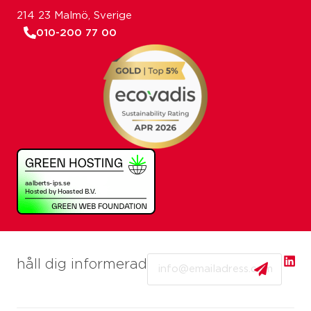
214 23 Malmö, Sverige
010-200 77 00
Email
håll dig informerad