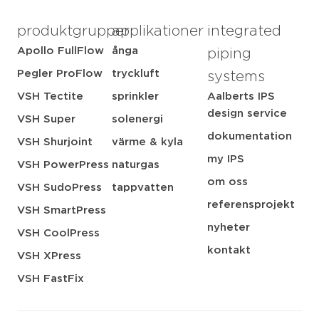
produktgrupper
applikationer
integrated
Apollo FullFlow
ånga
piping
Pegler ProFlow
tryckluft
systems
VSH Tectite
sprinkler
Aalberts IPS
design service
VSH Super
solenergi
dokumentation
VSH Shurjoint
värme & kyla
my IPS
VSH PowerPress
naturgas
om oss
VSH SudoPress
tappvatten
referensprojekt
VSH SmartPress
nyheter
VSH CoolPress
kontakt
VSH XPress
VSH FastFix