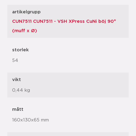
artikelgrupp
CUN7511 CUN7511 - VSH XPress CuNi böj 90°
(muff x Ø)
storlek
54
vikt
0,44 kg
mått
160x130x65 mm