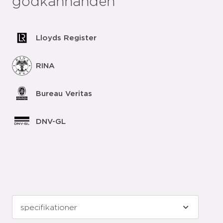
godkännanden
Lloyds Register
RINA
Bureau Veritas
DNV-GL