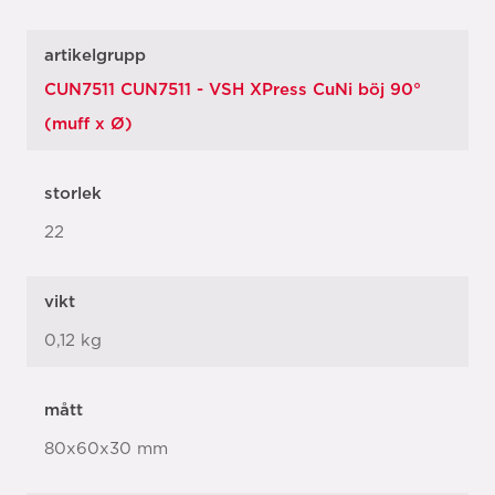
artikelgrupp
CUN7511 CUN7511 - VSH XPress CuNi böj 90°
(muff x Ø)
storlek
22
vikt
0,12 kg
mått
80x60x30 mm