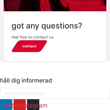
got any questions?
feel free to contact us
contact
håll dig informerad
Email
nkedin
Youtube
Instagram