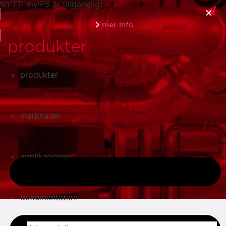
NYTT: myIPS är tillgängligt
mer info
produkter
produkter
stäng
marknader
applikationer
dokumentation