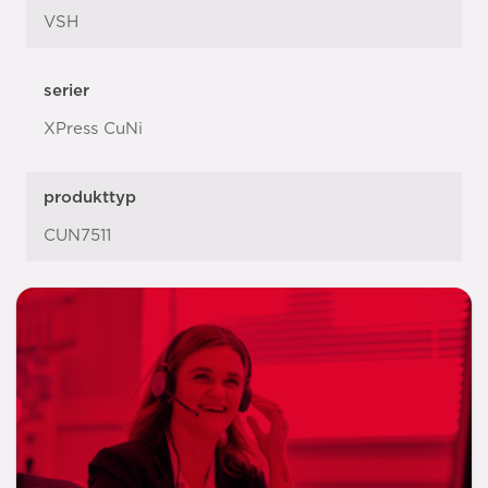
VSH
serier
XPress CuNi
produkttyp
CUN7511