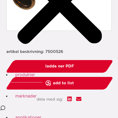
artikel beskrivning: 7500526
ladda ner PDF
produkter
add to list
marknader
dela med sig:
applikationer