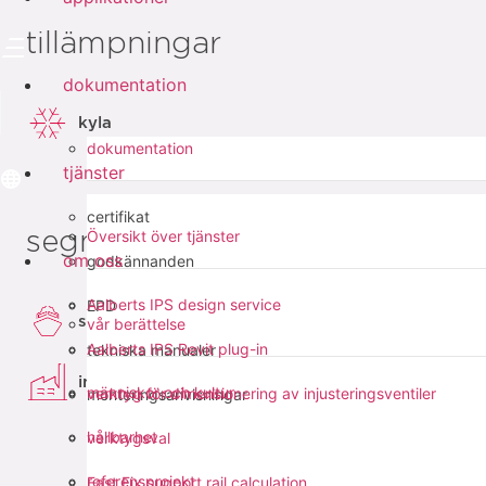
tillämpningar
dokumentation
kyla
dokumentation
tjänster
certifikat
Översikt över tjänster
segment
om oss
godkännanden
Aalberts IPS design service
EPD
skeppsbygge
vår berättelse
Aalberts IPS Revit plug-in
tekniska manualer
industri
människor och kultur
verktyg för dimensionering av injusteringsventiler
monteringsanvisningar
hållbarhet
verktygsval
referensprojekt
Fast Fix support rail calculation