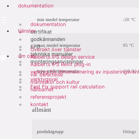
dokumentation
min medel temperatur
-20 °C
dokumentation
tjänster
certifikat
godkännanden
max medel temperatur
95 °C
EPD
Översikt över tjänster
tekniska manualer
om oss
Aalberts IPS design service
monteringsanvisningar
Aalberts IPS Revit plug-in
verktyg för dimensionering av injusteringsvent
topp medeltemperatur
110 °C
vår berättelse
verktygsval
människor och kultur
Fast Fix support rail calculation
hållbarhet
referensprojekt
kontakt
allmänt
produktgrupp
fittings