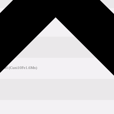
ickel (Cuni10Fe1.6Mn)