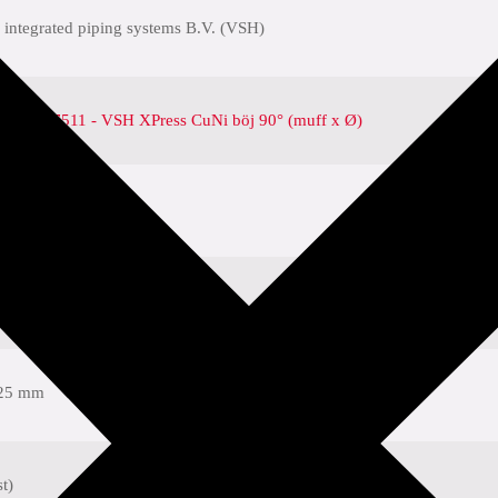
 integrated piping systems B.V. (VSH)
 CUN7511 - VSH XPress CuNi böj 90° (muff x Ø)
25 mm
t)