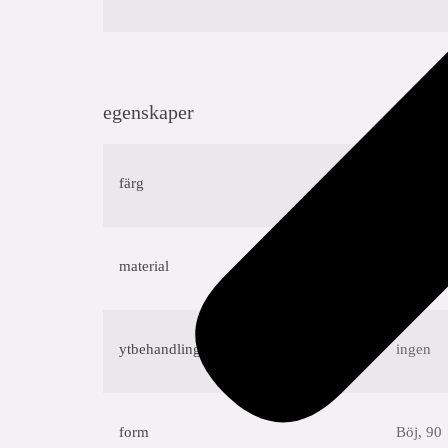
egenskaper
färg
koppar
material
kopparn
ytbehandlingar
ingen
form
Böj, 90