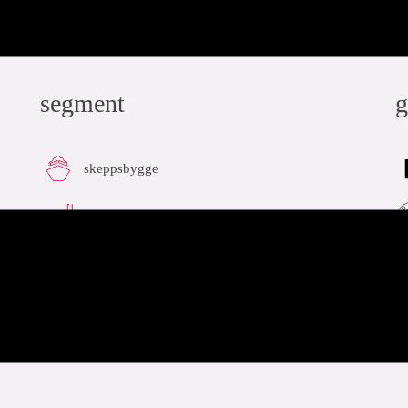
segment
g
skeppsbygge
industri