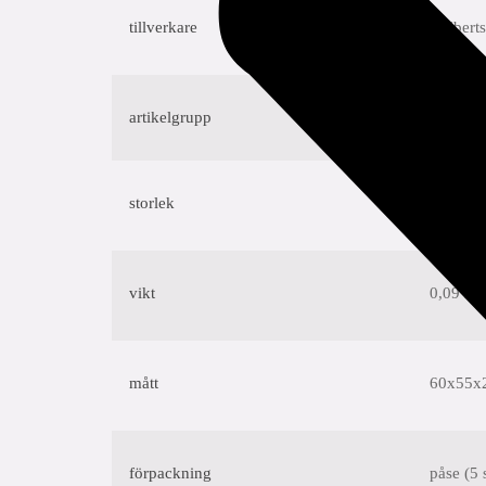
tillverkare
Aalberts
artikelgrupp
CUN7511
storlek
18
vikt
0,09 kg
mått
60x55x
förpackning
påse (5 s