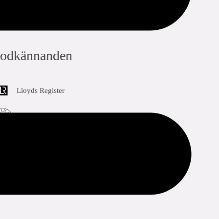
odkännanden
Lloyds Register
RINA
Bureau Veritas
DNV-GL