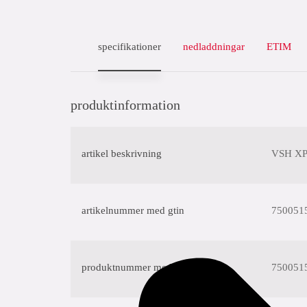
specifikationer
nedladdningar
ETIM
produktinformation
artikel beskrivning
VSH XPr
artikelnummer med gtin
750051
produktnummer med gtin
750051