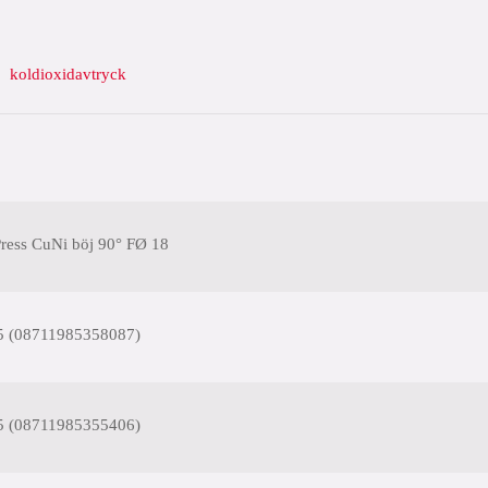
koldioxidavtryck
ess CuNi böj 90° FØ 18
5 (08711985358087)
5 (08711985355406)