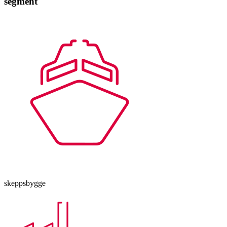
segment
skeppsbygge