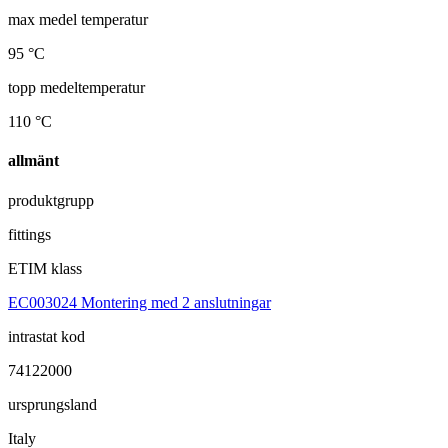
max medel temperatur
95 °C
topp medeltemperatur
110 °C
allmänt
produktgrupp
fittings
ETIM klass
EC003024 Montering med 2 anslutningar
intrastat kod
74122000
ursprungsland
Italy