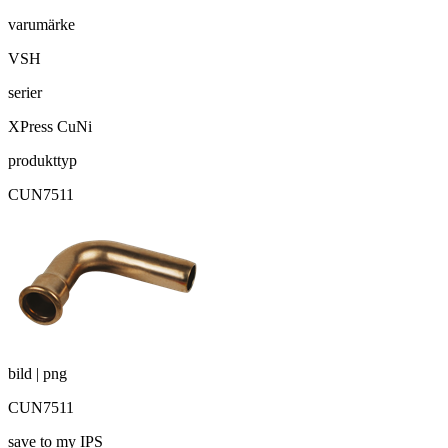
varumärke
VSH
serier
XPress CuNi
produkttyp
CUN7511
bild | png
CUN7511
save to my IPS