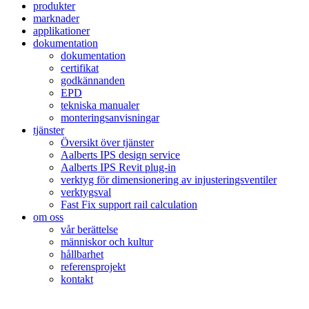
produkter
marknader
applikationer
dokumentation
dokumentation
certifikat
godkännanden
EPD
tekniska manualer
monteringsanvisningar
tjänster
Översikt över tjänster
Aalberts IPS design service
Aalberts IPS Revit plug-in
verktyg för dimensionering av injusteringsventiler
verktygsval
Fast Fix support rail calculation
om oss
vår berättelse
människor och kultur
hållbarhet
referensprojekt
kontakt