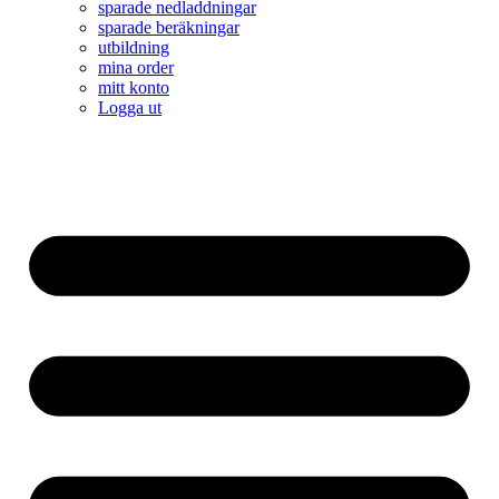
sparade nedladdningar
sparade beräkningar
utbildning
mina order
mitt konto
Logga ut