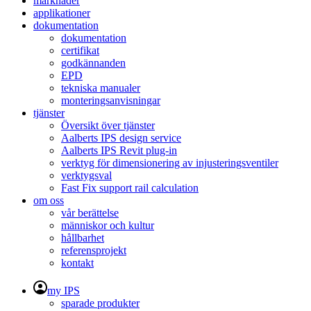
marknader
applikationer
dokumentation
dokumentation
certifikat
godkännanden
EPD
tekniska manualer
monteringsanvisningar
tjänster
Översikt över tjänster
Aalberts IPS design service
Aalberts IPS Revit plug-in
verktyg för dimensionering av injusteringsventiler
verktygsval
Fast Fix support rail calculation
om oss
vår berättelse
människor och kultur
hållbarhet
referensprojekt
kontakt
my IPS
sparade produkter