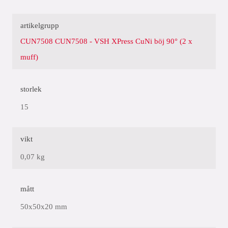
artikelgrupp
CUN7508 CUN7508 - VSH XPress CuNi böj 90° (2 x
muff)
storlek
15
vikt
0,07 kg
mått
50x50x20 mm