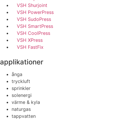
VSH Shurjoint
VSH PowerPress
VSH SudoPress
VSH SmartPress
VSH CoolPress
VSH XPress
VSH FastFix
applikationer
ånga
tryckluft
sprinkler
solenergi
värme & kyla
naturgas
tappvatten