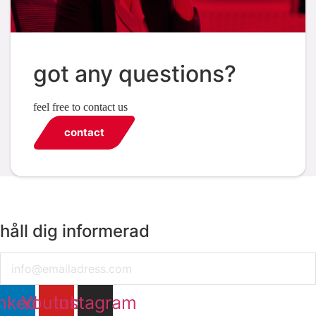
got any questions?
feel free to contact us
contact
håll dig informerad
Email
nkedin
Youtube
Instagram