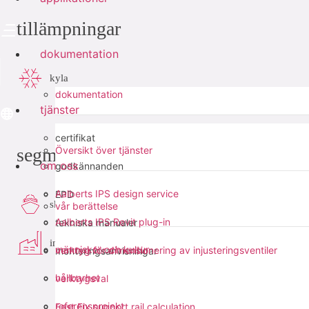
tillämpningar
dokumentation
kyla
dokumentation
tjänster
certifikat
segment
Översikt över tjänster
om oss
godkännanden
Aalberts IPS design service
EPD
skeppsbygge
vår berättelse
Aalberts IPS Revit plug-in
tekniska manualer
industri
människor och kultur
verktyg för dimensionering av injusteringsventiler
monteringsanvisningar
hållbarhet
verktygsval
referensprojekt
Fast Fix support rail calculation