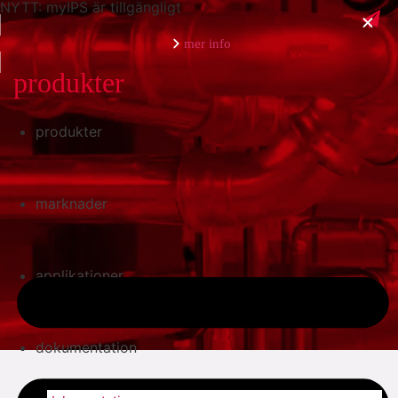
NYTT: myIPS är tillgängligt
mer info
produkter
produkter
stäng
marknader
applikationer
dokumentation