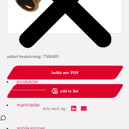
artikel beskrivning: 7500405
ladda ner PDF
produkter
add to list
marknader
dela med sig:
applikationer