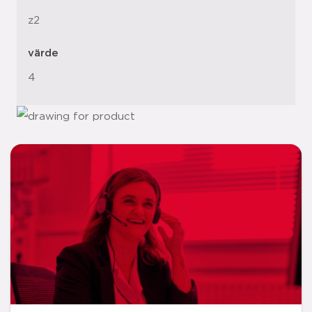
z2
värde
4