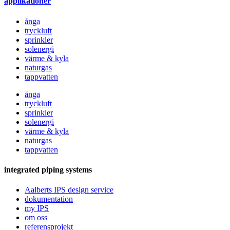
applikationer
ånga
tryckluft
sprinkler
solenergi
värme & kyla
naturgas
tappvatten
ånga
tryckluft
sprinkler
solenergi
värme & kyla
naturgas
tappvatten
integrated piping systems
Aalberts IPS design service
dokumentation
my IPS
om oss
referensprojekt