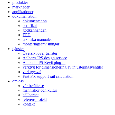
produkter
marknader
applikationer
dokumentation
dokumentation
certifikat
godkännanden
EPD
tekniska manualer
monteringsanvisningar
tjänster
Översikt över tjänster
Aalberts IPS design service
Aalberts IPS Revit plug-in
verktyg för dimensionering av injusteringsventiler
verktygsval
Fast Fix support rail calculation
om oss
vår berättelse
människor och kultur
hållbarhet
referensprojekt
kontakt