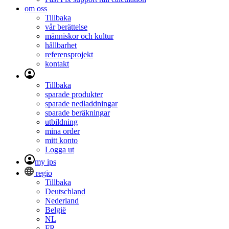
om oss
Tillbaka
vår berättelse
människor och kultur
hållbarhet
referensprojekt
kontakt
Tillbaka
sparade produkter
sparade nedladdningar
sparade beräkningar
utbildning
mina order
mitt konto
Logga ut
my ips
regio
Tillbaka
Deutschland
Nederland
België
NL
FR