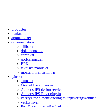
produkter
marknader
applikationer
dokumentation
Tillbaka
dokumentation
certifikat
godkännanden
EPD
tekniska manualer
monteringsanvisningar
tjänster
Tillbaka
Översikt över tjänster
Aalberts IPS design service
Aalberts IPS Revit plug-in
verktyg för dimensionering av injusteringsventiler
verktygsval
Fast Fix support rail calculation