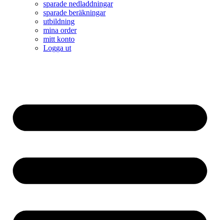
sparade nedladdningar
sparade beräkningar
utbildning
mina order
mitt konto
Logga ut