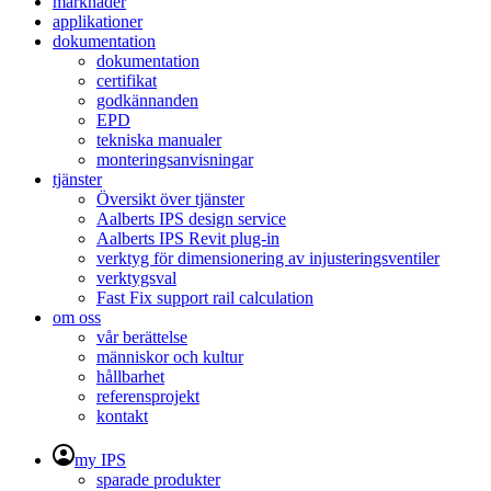
marknader
applikationer
dokumentation
dokumentation
certifikat
godkännanden
EPD
tekniska manualer
monteringsanvisningar
tjänster
Översikt över tjänster
Aalberts IPS design service
Aalberts IPS Revit plug-in
verktyg för dimensionering av injusteringsventiler
verktygsval
Fast Fix support rail calculation
om oss
vår berättelse
människor och kultur
hållbarhet
referensprojekt
kontakt
my IPS
sparade produkter