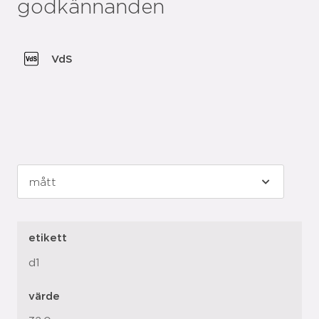
godkännanden
VdS
etikett
d1
värde