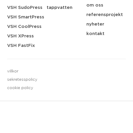
om oss
VSH SudoPress
tappvatten
referensprojekt
VSH SmartPress
nyheter
VSH CoolPress
kontakt
VSH XPress
VSH FastFix
villkor
sekretesspolicy
cookie policy
3 downloads geselecteerd
spara