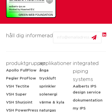
Email
håll dig informerad
produktgrupper
applikationer
integrated
Apollo FullFlow
ånga
piping
Pegler ProFlow
tryckluft
systems
VSH Tectite
sprinkler
Aalberts IPS
design service
VSH Super
solenergi
dokumentation
VSH Shurjoint
värme & kyla
my IPS
VSH PowerPress
naturgas