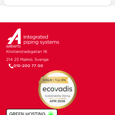
Kristianstadsgatan 16
214 23 Malmö, Sverige
010-200 77 00