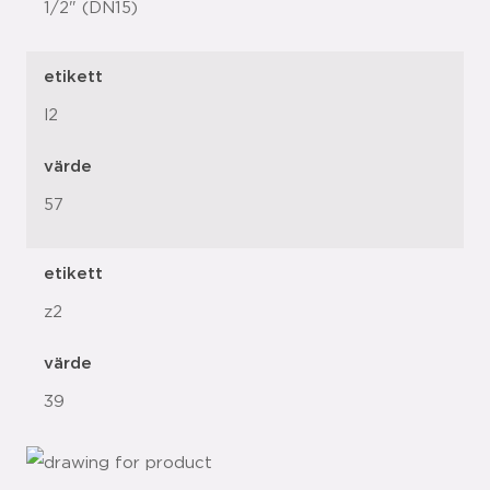
1/2" (DN15)
etikett
l2
värde
57
etikett
z2
värde
39