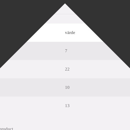
ETIM
koldioxidavtryck
värde
7
22
10
13