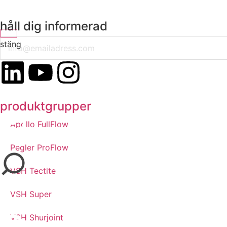
håll dig informerad
Email
stäng
produktgrupper
Apollo FullFlow
Pegler ProFlow
VSH Tectite
VSH Super
VSH Shurjoint