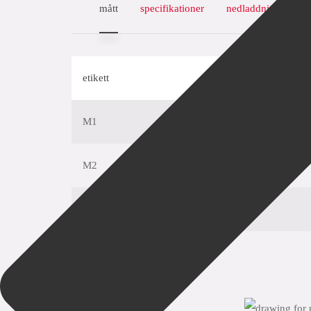
mått
specifikationer
nedladdningar
etikett
M1
M2
E
Y