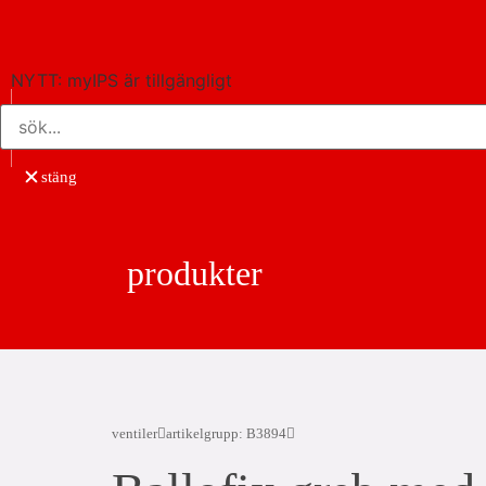
NYTT: myIPS är tillgängligt
mer info
stäng
produkter
ventiler
artikelgrupp: B3894