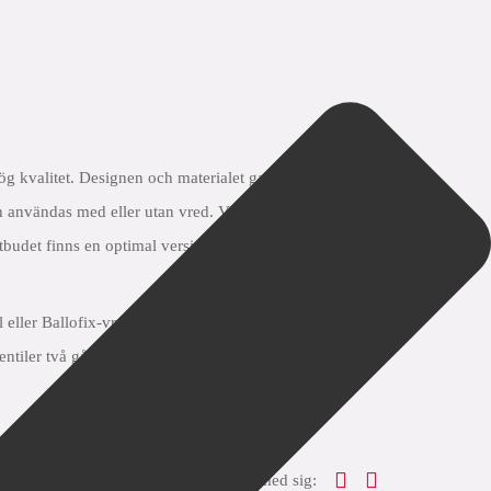
g kvalitet. Designen och materialet garanterar smidig
an användas med eller utan vred. Vreden finns i olika
budet finns en optimal version tillgänglig för alla
eller Ballofix-vred
tiler två gånger om året & nbsp; för att säkerställa
dela med sig: