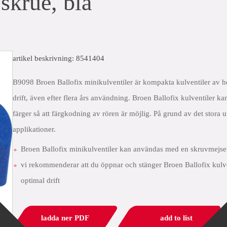
skrue, blå
artikel beskrivning: 8541404
B9098 Broen Ballofix minikulventiler är kompakta kulventiler av hö
drift, även efter flera års användning. Broen Ballofix kulventiler k
färger så att färgkodning av rören är möjlig. På grund av det stora ut
applikationer.
Broen Ballofix minikulventiler kan användas med en skruvmejsel 
vi rekommenderar att du öppnar och stänger Broen Ballofix kulven
optimal drift
ladda ner PDF
add to list