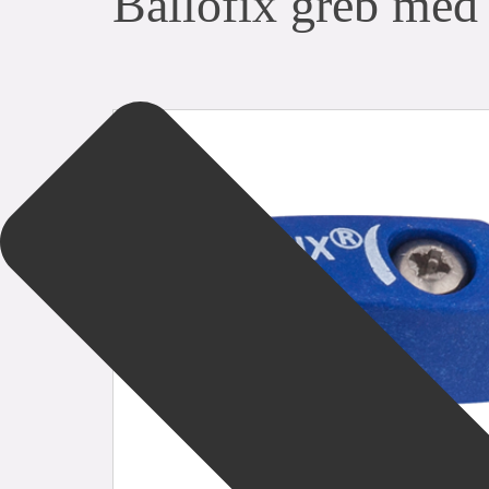
Ballofix greb med 