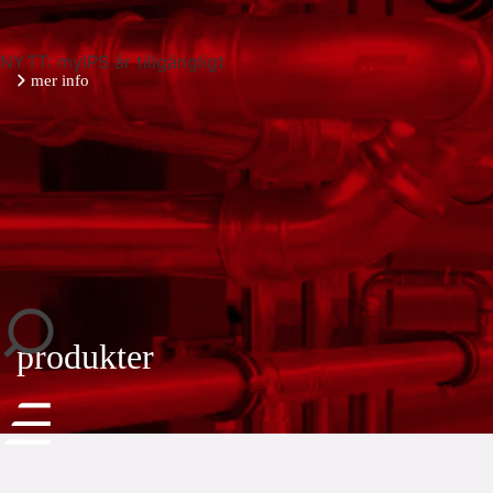
NYTT: myIPS är tillgängligt
mer info
stäng
produkter