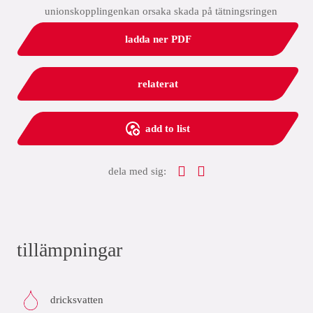
unionskopplingenkan orsaka skada på tätningsringen
ladda ner PDF
relaterat
add to list
dela med sig:
tillämpningar
dricksvatten