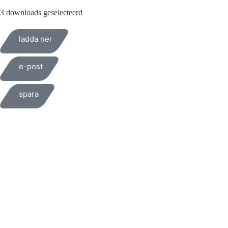
3 downloads geselecteerd
ladda ner
e-post
spara