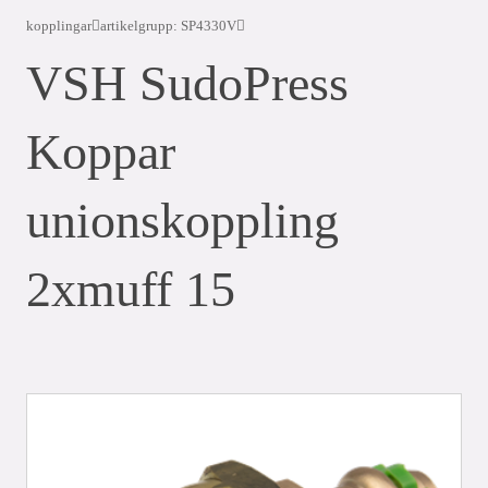
kopplingar
artikelgrupp: SP4330V
VSH SudoPress
Koppar
unionskoppling
2xmuff 15