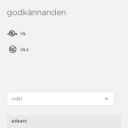
godkännanden
UL
ULc
etikett