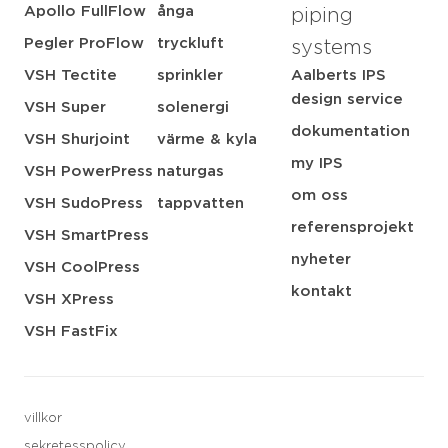
Apollo FullFlow
ånga
piping
Pegler ProFlow
tryckluft
systems
VSH Tectite
sprinkler
Aalberts IPS
design service
VSH Super
solenergi
dokumentation
VSH Shurjoint
värme & kyla
my IPS
VSH PowerPress
naturgas
om oss
VSH SudoPress
tappvatten
referensprojekt
VSH SmartPress
nyheter
VSH CoolPress
kontakt
VSH XPress
VSH FastFix
villkor
sekretesspolicy