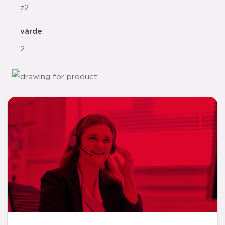
z2
värde
2