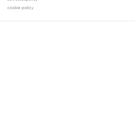
cookie policy
3 downloads geselecteerd
spara