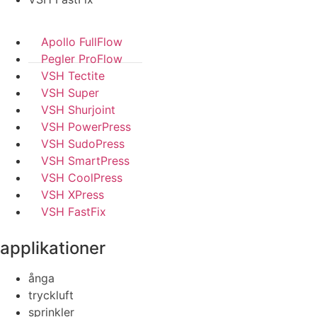
Apollo FullFlow
Pegler ProFlow
VSH Tectite
VSH Super
VSH Shurjoint
VSH PowerPress
VSH SudoPress
VSH SmartPress
VSH CoolPress
VSH XPress
VSH FastFix
applikationer
ånga
tryckluft
sprinkler