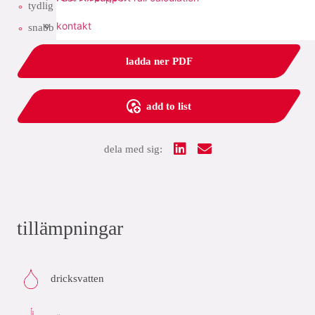
tydlig identifiering av tätningsmaterial och dimensioner
kontakt
snabb installation tack vare förmarkerat insticksdjup
ladda ner PDF
add to list
dela med sig:
tillämpningar
dricksvatten