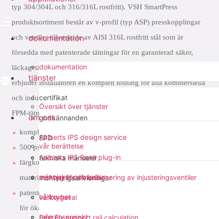
typ 304/304L och 316/316L rostfritt). VSH SmartPress
produktsortiment består av v-profil (typ ASP) presskopplingar
och ventiler tillverkade av AISI 316L rostfritt stål som är
dokumentation
försedda med patenterade tätningar för en garanterad säker,
dokumentation
läckagetät och varaktig anslutning. VSH SmartPress-systemet
tjänster
erbjuder installatören en komplett lösning för alla kommersiella
certifikat
och industriella applikationer som kräver HNBR-, EPDM- eller
Översikt över tjänster
FPM-tätningar.
om oss
godkännanden
komplett sortiment av AISI 316-kopplingar och ventiler
Aalberts IPS design service
EPD
vår berättelse
500 psi arbetstryck
Aalberts IPS Revit plug-in
tekniska manualer
färgkodad Visu-control® folie för
människor och kultur
verktyg för dimensionering av injusteringsventiler
material-/dimensionsidentifiering och visuell pressindikering
monteringsanvisningar
patenterad tätningsdesign med Leak Before Pressed-teknik
hållbarhet
verktygsval
för ökad säkerhet och optimerad installation
referensprojekt
Fast Fix support rail calculation