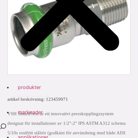
produkter
artikel beskrivning: 123459971
marknader
VSH SmartPress är ett innovativt presskopplingssystem
designat för installationer av 1/2"-2" IPS ASTM A312 schema
5/10s rostfritt stålrör (godkänt för användning med både AISI
applikationer