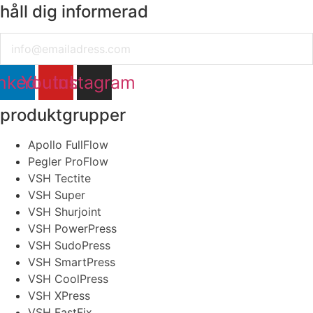
håll dig informerad
Email
nkedin
Youtube
Instagram
produktgrupper
Apollo FullFlow
Pegler ProFlow
VSH Tectite
VSH Super
VSH Shurjoint
VSH PowerPress
VSH SudoPress
VSH SmartPress
VSH CoolPress
VSH XPress
VSH FastFix