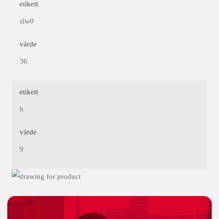
etikett
slw0
värde
36
etikett
h
värde
9