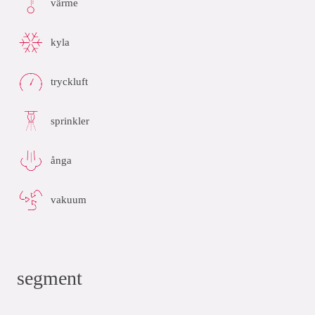
värme
kyla
tryckluft
sprinkler
ånga
vakuum
segment