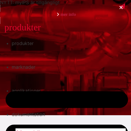
NYTT: myIPS är tillgängligt
mer info
produkter
produkter
stäng
marknader
applikationer
dokumentation