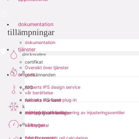
dokumentation
tillämpningar
dokumentation
tjänster
dricksvatten
certifikat
Översikt över tjänster
naturgas
om oss
godkännanden
Aalberts IPS design service
EPD
värme
vår berättelse
Aalberts IPS Revit plug-in
tekniska manualer
kyla
människor och kultur
verktyg för dimensionering av injusteringsventiler
monteringsanvisningar
tryckluft
hållbarhet
verktygsval
referensprojekt
Fast Fix support rail calculation