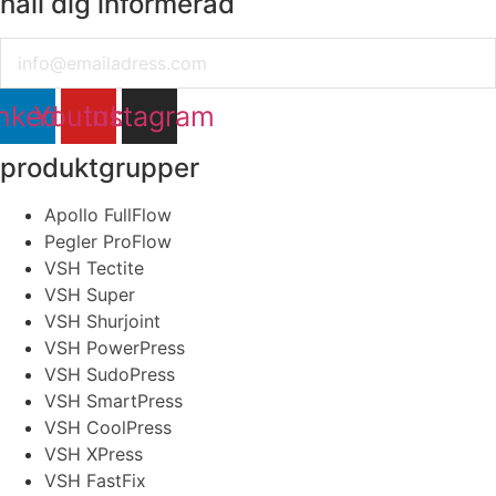
håll dig informerad
Email
nkedin
Youtube
Instagram
produktgrupper
Apollo FullFlow
Pegler ProFlow
VSH Tectite
VSH Super
VSH Shurjoint
VSH PowerPress
VSH SudoPress
VSH SmartPress
VSH CoolPress
VSH XPress
VSH FastFix