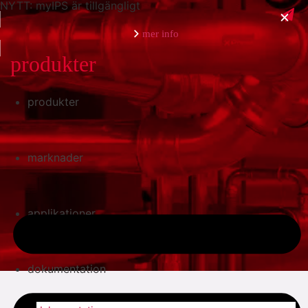
NYTT: myIPS är tillgängligt
mer info
produkter
produkter
stäng
marknader
applikationer
dokumentation