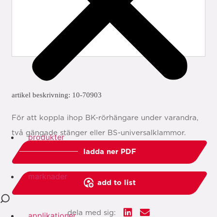
artikel beskrivning: 10-70903
För att koppla ihop BK-rörhängare under varandra,
två gängade stänger eller BS-universalklammor.
produkter
ladda ner PDF
marknader
add to list
dela med sig:
applikationer