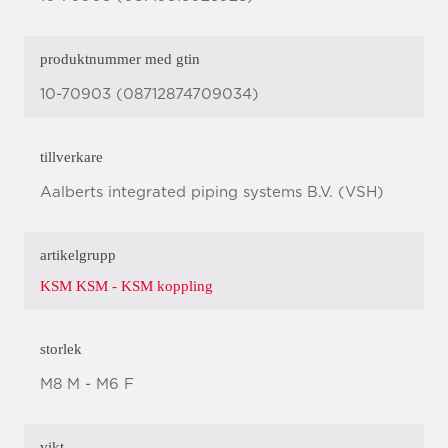
produktnummer med gtin
10-70903 (08712874709034)
tillverkare
Aalberts integrated piping systems B.V. (VSH)
artikelgrupp
KSM KSM - KSM koppling
storlek
M8 M - M6 F
vikt