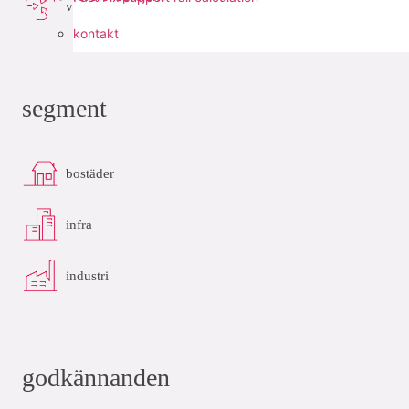
vakuum
kontakt
segment
bostäder
infra
industri
godkännanden