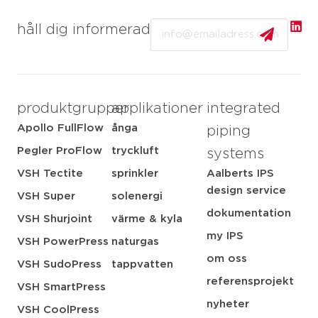
Email
håll dig informerad
produktgrupper
applikationer
integrated
Apollo FullFlow
ånga
piping
Pegler ProFlow
tryckluft
systems
VSH Tectite
sprinkler
Aalberts IPS
design service
VSH Super
solenergi
dokumentation
VSH Shurjoint
värme & kyla
my IPS
VSH PowerPress
naturgas
om oss
VSH SudoPress
tappvatten
referensprojekt
VSH SmartPress
nyheter
VSH CoolPress