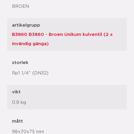
BROEN
artikelgrupp
B3860 B3860 - Broen Unikum kulventil (2 x
invändig gänga)
storlek
Rp1 1/4" (DN32)
vikt
0,9 kg
mått
98x70x75 mm