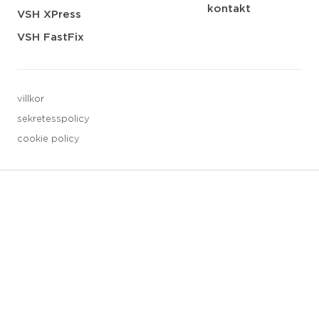
kontakt
VSH XPress
VSH FastFix
villkor
sekretesspolicy
cookie policy
3 downloads geselecteerd
spara