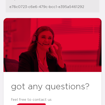
e78c0723-c6e6-479c-bcc1-e395a5461292
got any questions?
feel free to contact us