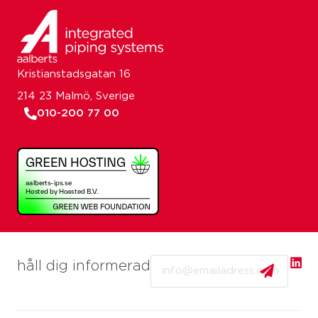
Kristianstadsgatan 16
214 23 Malmö, Sverige
010-200 77 00
Email
håll dig informerad