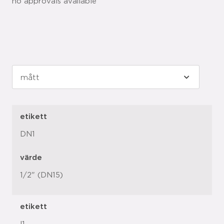
no approvals available
etikett
DN1
värde
1/2" (DN15)
etikett