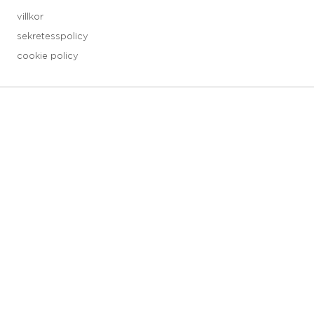
villkor
sekretesspolicy
cookie policy
3 downloads geselecteerd
spara