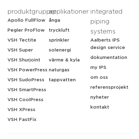
produktgrupper
applikationer
integrated
Apollo FullFlow
ånga
piping
Pegler ProFlow
tryckluft
systems
VSH Tectite
sprinkler
Aalberts IPS
design service
VSH Super
solenergi
dokumentation
VSH Shurjoint
värme & kyla
my IPS
VSH PowerPress
naturgas
om oss
VSH SudoPress
tappvatten
referensprojekt
VSH SmartPress
nyheter
VSH CoolPress
kontakt
VSH XPress
VSH FastFix