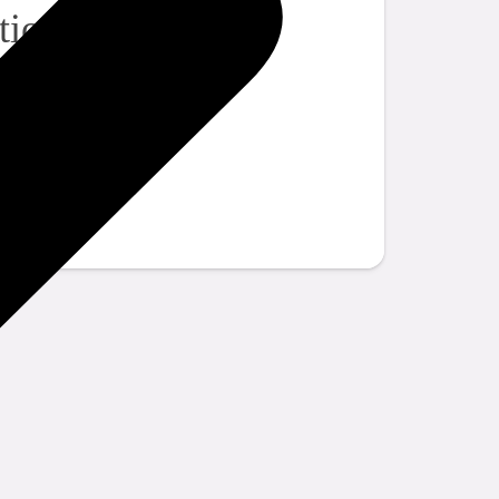
tions?