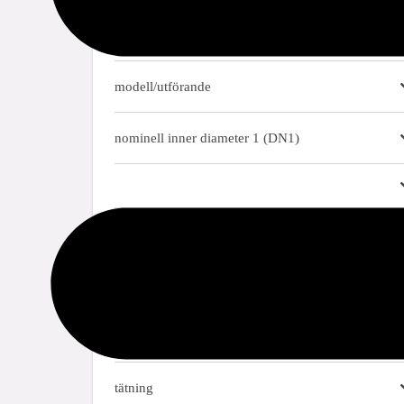
material
modell/utförande
nominell inner diameter 1 (DN1)
segment
tillämpningar
godkännanden
tätning