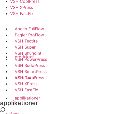
VSH CoolPress
VSH XPress
VSH FastFix
Apollo FullFlow
Pegler ProFlow
VSH Tectite
VSH Super
VSH Shurjoint
produkter
VSH PowerPress
VSH SudoPress
VSH SmartPress
marknader
VSH CoolPress
VSH XPress
VSH FastFix
applikationer
applikationer
ånga