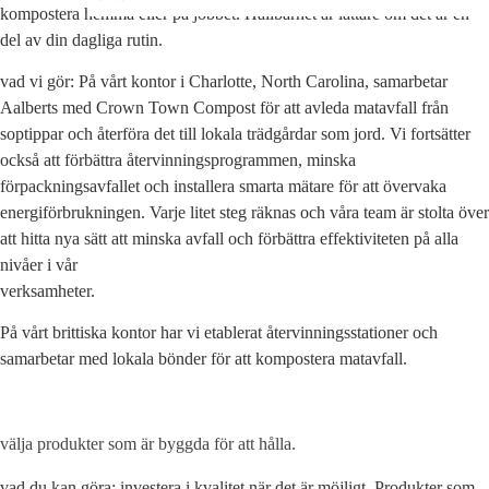
kompostera hemma eller på jobbet. Hållbarhet är lättare om det är en
del av din dagliga rutin.
vad vi gör: På vårt kontor i Charlotte, North Carolina, samarbetar
Aalberts med Crown Town Compost för att avleda matavfall från
soptippar och återföra det till lokala trädgårdar som jord. Vi fortsätter
också att förbättra återvinningsprogrammen, minska
förpackningsavfallet och installera smarta mätare för att övervaka
energiförbrukningen. Varje litet steg räknas och våra team är stolta över
att hitta nya sätt att minska avfall och förbättra effektiviteten på alla
nivåer i vår
verksamheter.
På vårt brittiska kontor har vi etablerat återvinningsstationer och
samarbetar med lokala bönder för att kompostera matavfall.
välja produkter som är byggda för att hålla.
vad du kan göra: investera i kvalitet när det är möjligt. Produkter som