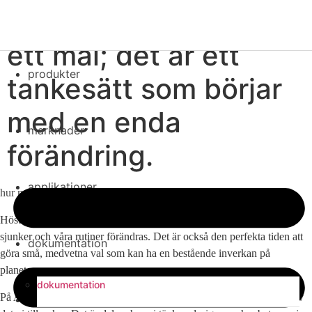
Hållbarhet är mer än
ett mål; det är ett
produkter
tankesätt som börjar
stäng
med en enda
marknader
förändring.
applikationer
hur man blir mer hållbar i höst.
Hösten är förändringens årstid. Löven ändrar färg, temperaturen
sjunker och våra rutiner förändras. Det är också den perfekta tiden att
dokumentation
göra små, medvetna val som kan ha en bestående inverkan på
planeten.
dokumentation
På Aalberts integrated piping systems är hållbarhet inte bara en del av
tjänster