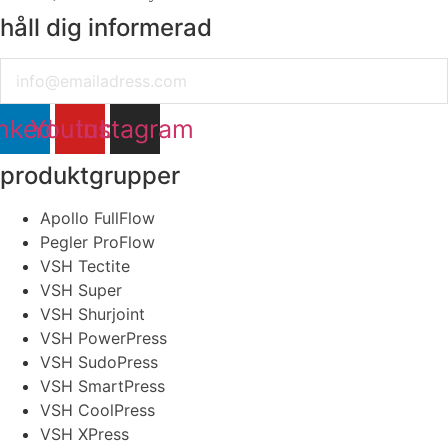
håll dig informerad
Email
nkedin
Youtube
Instagram
produktgrupper
Apollo FullFlow
Pegler ProFlow
VSH Tectite
VSH Super
VSH Shurjoint
VSH PowerPress
VSH SudoPress
VSH SmartPress
VSH CoolPress
VSH XPress