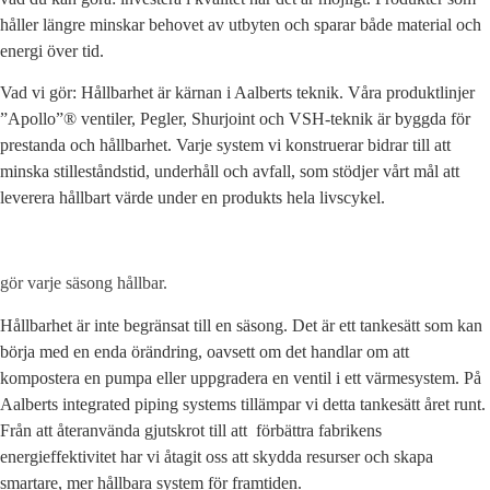
håller längre minskar behovet av utbyten och sparar både material och
energi över tid.
Vad vi gör: Hållbarhet är kärnan i Aalberts teknik. Våra produktlinjer
”Apollo”® ventiler, Pegler, Shurjoint och VSH-teknik är byggda för
prestanda och hållbarhet. Varje system vi konstruerar bidrar till att
minska stilleståndstid, underhåll och avfall, som stödjer vårt mål att
leverera hållbart värde under en produkts hela livscykel.
gör varje säsong hållbar.
Hållbarhet är inte begränsat till en säsong. Det är ett tankesätt som kan
börja med en enda örändring, oavsett om det handlar om att
kompostera en pumpa eller uppgradera en ventil i ett värmesystem. På
Aalberts integrated piping systems tillämpar vi detta tankesätt året runt.
Från att återanvända gjutskrot till att förbättra fabrikens
energieffektivitet har vi åtagit oss att skydda resurser och skapa
smartare, mer hållbara system för framtiden.