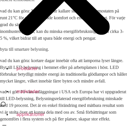
vad du kan göra: När vädret blir kallare ställer du in termostaten på
runt 21°C för att behålla både komfort och energieffektivitet. För varje
grad du sänker din
inomhustemperatur, kan du minska energiförbrukningen med cirka 3-
5 %, vilket bidrar till att spara både energi och pengar.
byta till smartare belysning.
vad du kan göra: kortare dagar innebär ofta att lamporna lyser längre.
Byt till LED belysning i hemmet eller på arbetsplatsen i höst. LED
produkter
förbrukar betydligt mindre energi än traditionella glödlampor och håller
mycket längre, vilket innebär färre byten och mindre avfall.
marknader
vad vi gör: På våra anläggningar i USA och Europa har vi uppgraderat
till LED-belysning, Belysningsrelaterad energiförbrukning minskade
med 19 procent. Det är en enkel förändring med mätbara resultat som
vi är stolta över att kunna dela med oss av. Små förbättringar som
applikationer
genomförs i flera system och på fler platser, skapar stor effekt.