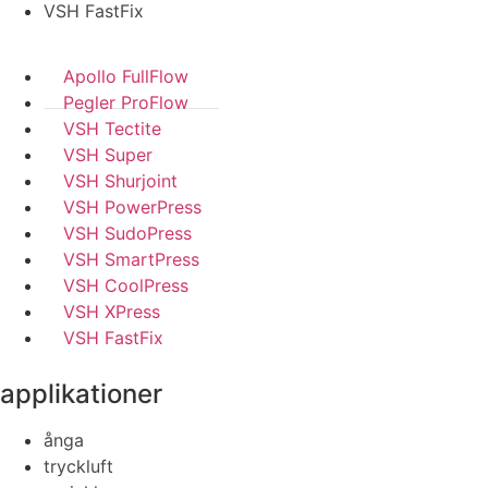
VSH FastFix
Apollo FullFlow
Pegler ProFlow
VSH Tectite
VSH Super
VSH Shurjoint
VSH PowerPress
VSH SudoPress
VSH SmartPress
VSH CoolPress
VSH XPress
VSH FastFix
applikationer
ånga
tryckluft