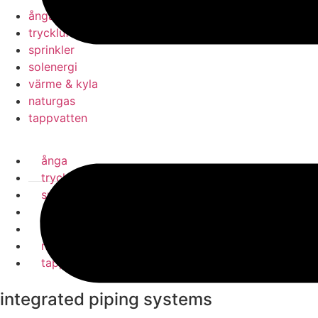
ånga
tryckluft
sprinkler
solenergi
värme & kyla
naturgas
tappvatten
ånga
tryckluft
sprinkler
solenergi
värme & kyla
naturgas
tappvatten
integrated piping systems