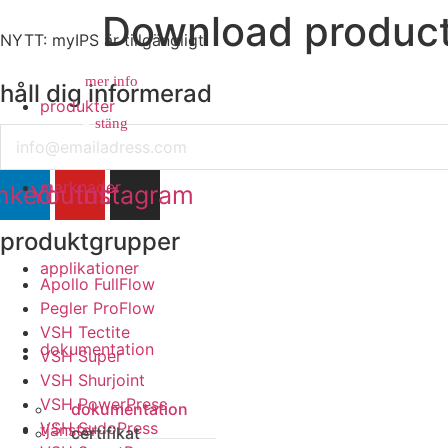
Download product
NYTT: myIPS är tillgängligt
mer info
håll dig informerad
produkter
stäng
stäng
Email
marknader
nkedin
Youtube
Instagram
produktgrupper
applikationer
Apollo FullFlow
Pegler ProFlow
VSH Tectite
dokumentation
VSH Super
VSH Shurjoint
VSH PowerPress
dokumentation
VSH SudoPress
tjänster
certifikat