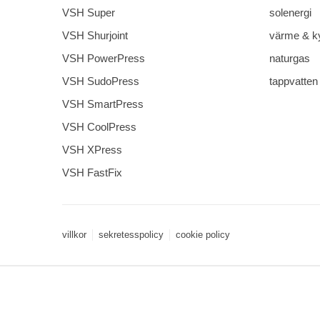
VSH Super
solenergi
VSH Shurjoint
värme & k
VSH PowerPress
naturgas
VSH SudoPress
tappvatten
VSH SmartPress
VSH CoolPress
VSH XPress
VSH FastFix
villkor
sekretesspolicy
cookie policy
3 downloads geselecteerd