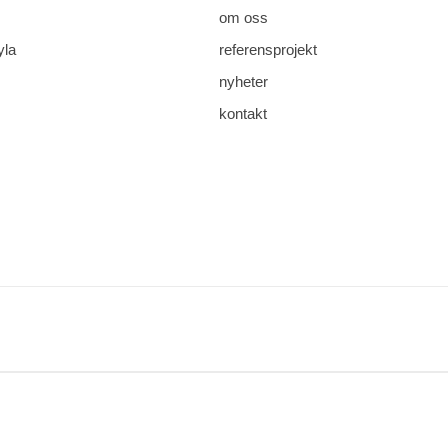
om oss
yla
referensprojekt
nyheter
kontakt
ladda ner
e-post
spara