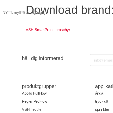
Download brand
NYTT: myIPS är tillgängligt
mer info
produkter
markna
VSH SmartPress broschyr
stäng
Email
håll dig informerad
produktgrupper
applikat
Apollo FullFlow
ånga
Pegler ProFlow
tryckluft
VSH Tectite
sprinkler