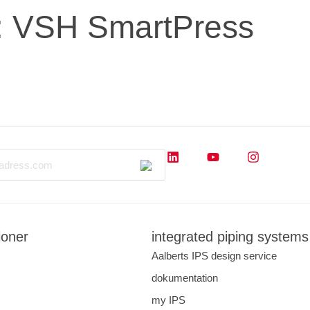
:
VSH SmartPress
stäng
der
applikationer
dokumentation
tjänster
om oss
ioner
integrated piping systems
Aalberts IPS design service
dokumentation
my IPS