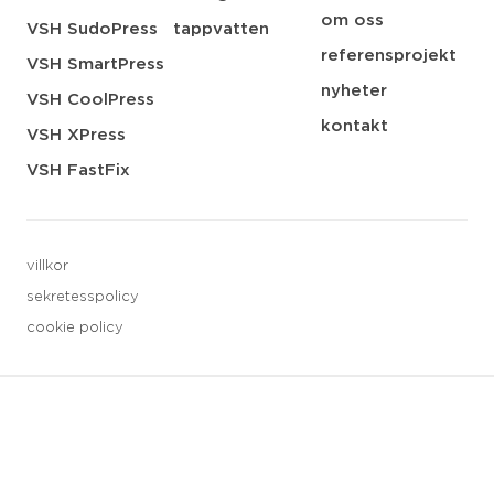
om oss
VSH SudoPress
tappvatten
referensprojekt
VSH SmartPress
nyheter
VSH CoolPress
kontakt
VSH XPress
VSH FastFix
villkor
sekretesspolicy
cookie policy
3 downloads geselecteerd
spara