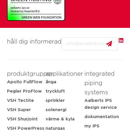
Email
håll dig informerad
produktgrupper
applikationer
integrated
Apollo FullFlow
ånga
piping
Pegler ProFlow
tryckluft
systems
VSH Tectite
sprinkler
Aalberts IPS
design service
VSH Super
solenergi
dokumentation
VSH Shurjoint
värme & kyla
my IPS
VSH PowerPress
naturgas