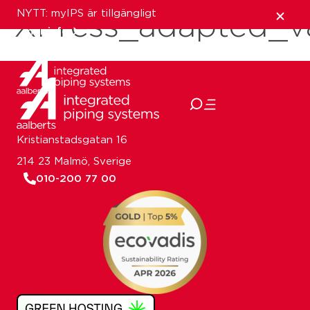
NYTT: myIPS är tillgängligt
XPress_adapted_
mer info
stäng
Kristianstadsgatan 16
214 23 Malmö, Sverige
010-200 77 00