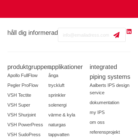
Email
håll dig informerad
produktgrupper
applikationer
integrated
Apollo FullFlow
ånga
piping systems
Pegler ProFlow
tryckluft
Aalberts IPS design
service
VSH Tectite
sprinkler
dokumentation
VSH Super
solenergi
my IPS
VSH Shurjoint
värme & kyla
om oss
VSH PowerPress
naturgas
referensprojekt
VSH SudoPress
tappvatten