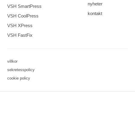
nyheter
VSH SmartPress
kontakt
VSH CoolPress
VSH XPress
VSH FastFix
villkor
sekretesspolicy
cookie policy
3 downloads geselecteerd
spara