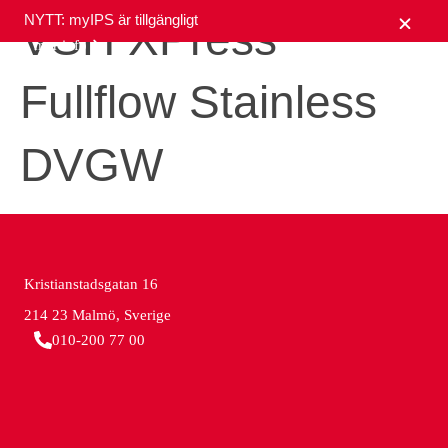
NYTT: myIPS är tillgängligt
VSH XPress
mer info
Fullflow Stainless
stäng
DVGW
Kristianstadsgatan 16
214 23 Malmö, Sverige
010-200 77 00