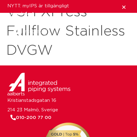
NYTT: myIPS är tillgängligt
VSH XPress
mer info
Fullflow Stainless
stäng
DVGW
Kristianstadsgatan 16
214 23 Malmö, Sverige
010-200 77 00