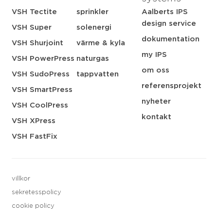
VSH Tectite
sprinkler
Aalberts IPS
design service
VSH Super
solenergi
dokumentation
VSH Shurjoint
värme & kyla
my IPS
VSH PowerPress
naturgas
om oss
VSH SudoPress
tappvatten
referensprojekt
VSH SmartPress
nyheter
VSH CoolPress
kontakt
VSH XPress
VSH FastFix
villkor
sekretesspolicy
cookie policy