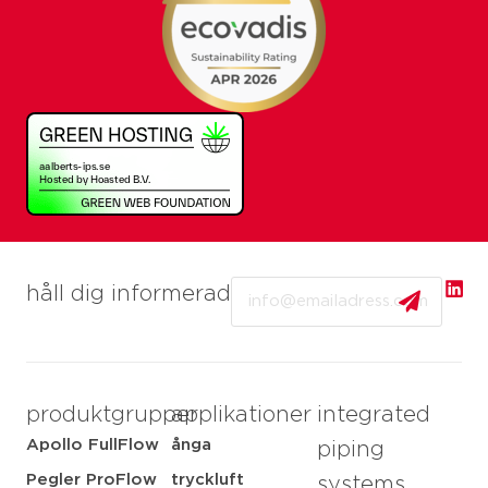
Email
håll dig informerad
produktgrupper
applikationer
integrated
Apollo FullFlow
ånga
piping
Pegler ProFlow
tryckluft
systems