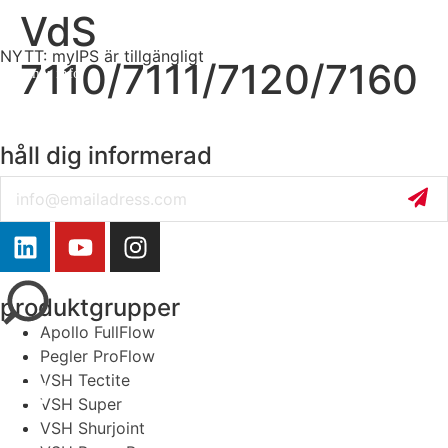
VdS
NYTT: myIPS är tillgängligt
7110/7111/7120/7160
mer info
håll dig informerad
Email
stäng
produktgrupper
Apollo FullFlow
Pegler ProFlow
VSH Tectite
VSH Super
VSH Shurjoint