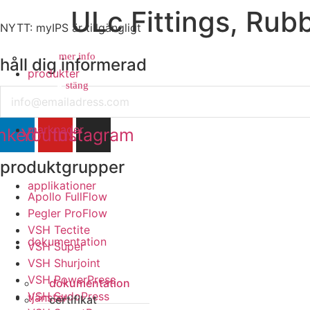
ULc Fittings, Rub
NYTT: myIPS är tillgängligt
mer info
håll dig informerad
produkter
stäng
stäng
Email
marknader
nkedin
Youtube
Instagram
produktgrupper
applikationer
Apollo FullFlow
Pegler ProFlow
VSH Tectite
dokumentation
VSH Super
VSH Shurjoint
VSH PowerPress
dokumentation
VSH SudoPress
tjänster
certifikat