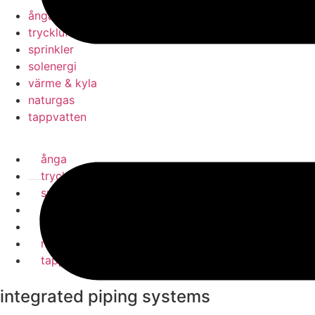
ånga
tryckluft
sprinkler
solenergi
värme & kyla
naturgas
tappvatten
ånga
tryckluft
sprinkler
solenergi
värme & kyla
naturgas
tappvatten
integrated piping systems