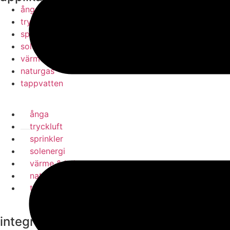
ånga
tryckluft
sprinkler
solenergi
värme & kyla
naturgas
tappvatten
ånga
tryckluft
sprinkler
solenergi
värme & kyla
naturgas
tappvatten
integrated piping systems