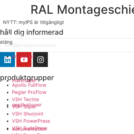
RAL Montageschi
NYTT: myIPS är tillgängligt
håll dig informerad
mer info
Email
stäng
stäng
produkter
produktgrupper
marknader
Apollo FullFlow
Pegler ProFlow
VSH Tectite
applikationer
VSH Super
VSH Shurjoint
VSH PowerPress
VSH SudoPress
dokumentation