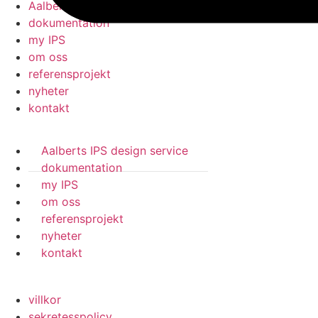
Aalberts IPS design service
dokumentation
my IPS
om oss
referensprojekt
nyheter
kontakt
Aalberts IPS design service
dokumentation
my IPS
om oss
referensprojekt
nyheter
kontakt
villkor
sekretesspolicy