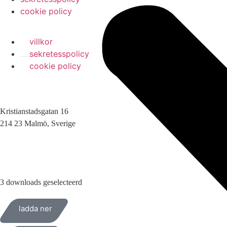
cookie policy
villkor
sekretesspolicy
cookie policy
Kristianstadsgatan 16
214 23 Malmö, Sverige
010-200 77 00
3 downloads geselecteerd
ladda ner