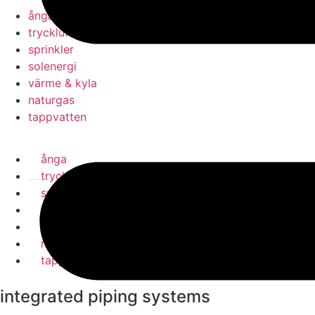
ånga
tryckluft
sprinkler
solenergi
värme & kyla
naturgas
tappvatten
ånga
tryckluft
sprinkler
solenergi
värme & kyla
naturgas
tappvatten
integrated piping systems