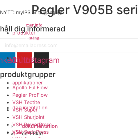
Pegler V905B se
NYTT: myIPS är tillgängligt
mer info
håll dig informerad
produkter
stäng
stäng
Email
marknader
nkedin
Youtube
Instagram
produktgrupper
applikationer
Apollo FullFlow
Pegler ProFlow
VSH Tectite
dokumentation
VSH Super
VSH Shurjoint
VSH PowerPress
dokumentation
VSH SudoPress
tjänster
certifikat