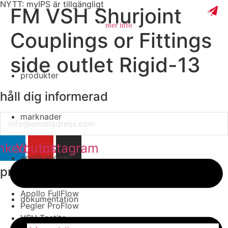
NYTT: myIPS är tillgängligt
FM VSH Shurjoint
mer info
Couplings or Fittings
side outlet Rigid-13
produkter
stäng
håll dig informerad
marknader
Email
nkedin
Youtube
Instagram
applikationer
produktgrupper
Apollo FullFlow
dokumentation
Pegler ProFlow
VSH Tectite