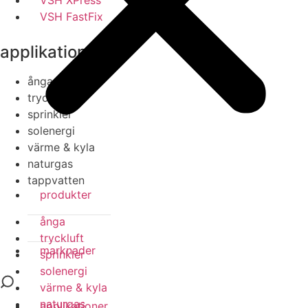
VSH XPress
VSH FastFix
applikationer
ånga
tryckluft
sprinkler
solenergi
värme & kyla
naturgas
tappvatten
produkter
ånga
tryckluft
marknader
sprinkler
solenergi
värme & kyla
naturgas
applikationer