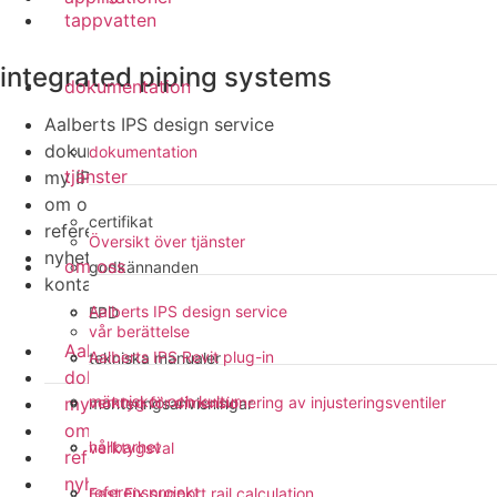
tappvatten
integrated piping systems
dokumentation
Aalberts IPS design service
dokumentation
dokumentation
tjänster
my IPS
om oss
certifikat
referensprojekt
Översikt över tjänster
nyheter
om oss
godkännanden
kontakt
Aalberts IPS design service
EPD
vår berättelse
Aalberts IPS design service
Aalberts IPS Revit plug-in
tekniska manualer
dokumentation
människor och kultur
my IPS
verktyg för dimensionering av injusteringsventiler
monteringsanvisningar
om oss
hållbarhet
verktygsval
referensprojekt
nyheter
referensprojekt
Fast Fix support rail calculation