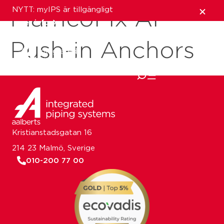
NYTT: myIPS är tillgängligt
FlamcoFix AP
mer info
Push-in Anchors
stäng
Kristianstadsgatan 16
214 23 Malmö, Sverige
010-200 77 00