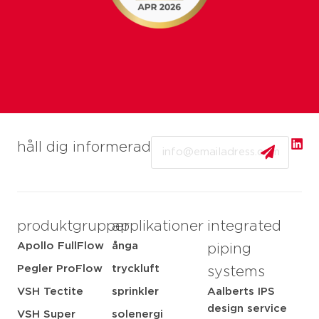
Email
håll dig informerad
produktgrupper
applikationer
integrated
Apollo FullFlow
ånga
piping
Pegler ProFlow
tryckluft
systems
VSH Tectite
sprinkler
Aalberts IPS
design service
VSH Super
solenergi