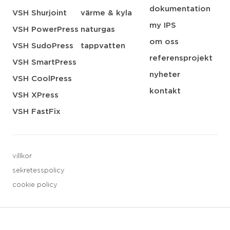
dokumentation
VSH Shurjoint
värme & kyla
my IPS
VSH PowerPress
naturgas
om oss
VSH SudoPress
tappvatten
referensprojekt
VSH SmartPress
nyheter
VSH CoolPress
kontakt
VSH XPress
VSH FastFix
villkor
sekretesspolicy
cookie policy
3 downloads geselecteerd