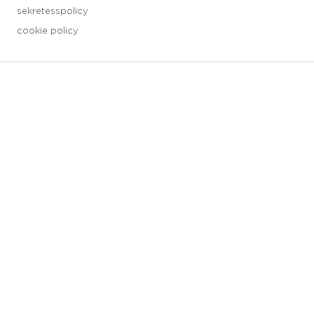
sekretesspolicy
cookie policy
3 downloads geselecteerd
spara