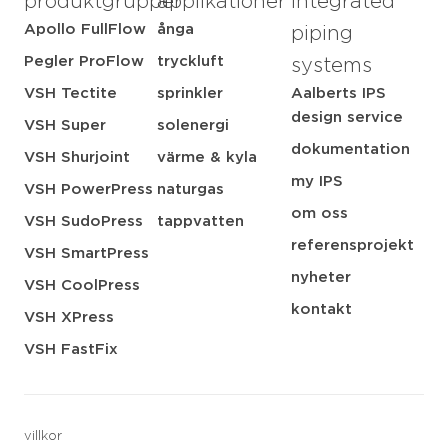
produktgrupper
applikationer
integrated
Apollo FullFlow
ånga
piping
Pegler ProFlow
tryckluft
systems
VSH Tectite
sprinkler
Aalberts IPS
design service
VSH Super
solenergi
dokumentation
VSH Shurjoint
värme & kyla
my IPS
VSH PowerPress
naturgas
om oss
VSH SudoPress
tappvatten
referensprojekt
VSH SmartPress
nyheter
VSH CoolPress
kontakt
VSH XPress
VSH FastFix
villkor