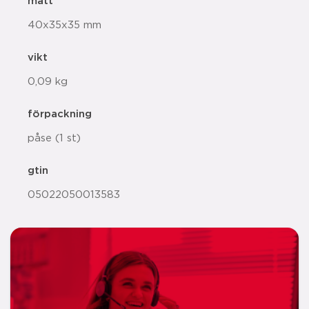
mått
40x35x35 mm
vikt
0,09 kg
förpackning
påse (1 st)
gtin
05022050013583