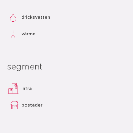
dricksvatten
värme
segment
infra
bostäder