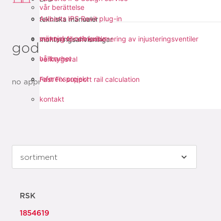
vår berättelse
Aalberts IPS Revit plug-in
tekniska manualer
människor och kultur
verktyg för dimensionering av injusteringsventiler
monteringsanvisningar
godkännanden
hållbarhet
verktygsval
referensprojekt
Fast Fix support rail calculation
no approvals available
kontakt
RSK
1854619