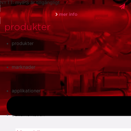
NYTT: myIPS är tillgängligt
mer info
produkter
produkter
stäng
marknader
applikationer
dokumentation