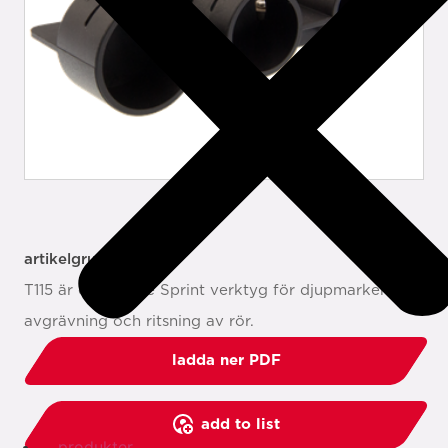
artikelgrupp: T115
T115 är ett Tectite Sprint verktyg för djupmarkering,
avgrävning och ritsning av rör.
ladda ner PDF
add to list
produkter