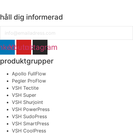
håll dig informerad
Email
nkedin
Youtube
Instagram
produktgrupper
Apollo FullFlow
Pegler ProFlow
VSH Tectite
VSH Super
VSH Shurjoint
VSH PowerPress
VSH SudoPress
VSH SmartPress
VSH CoolPress