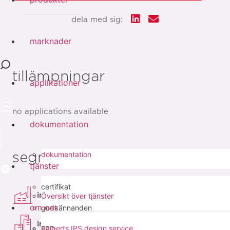
dela med sig:
marknader
tillämpningar
applikationer
no applications available
dokumentation
dokumentation
segment
tjänster
certifikat
industri
Översikt över tjänster
om oss
godkännanden
infra
Aalberts IPS design service
EPD