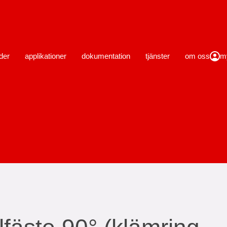
stäng
der
applikationer
dokumentation
tjänster
om oss