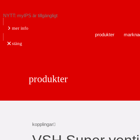
NYTT: myIPS är tillgängligt
mer info
produkter
markna
stäng
produkter
kopplingar