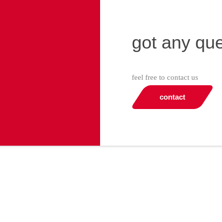
got any qu
feel free to contact us
contact