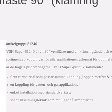
fäste 90° (klämring
artikelgrupp: S1240
VSH Super S1240 är ett 90° venilfäste med en klämringsände och e
sortiment av kopplingar för alla applikationer, utformat för optimal 
är de högsta prioriteringarna i VSH Super -produktsortimentet.
flera rörmaterial som passar samma koppling(koppar, rostfritt & e
en koppling för vatten- och gasapplikationer
enkel installation med standardverktyg
snabbanslutningsteknik som möjliggör återmontering