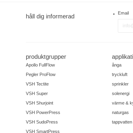
Email
håll dig informerad
produktgrupper
applikat
Apollo FullFlow
ånga
Pegler ProFlow
tryckluft
VSH Tectite
sprinkler
VSH Super
solenergi
VSH Shurjoint
värme & k
VSH PowerPress
naturgas
VSH SudoPress
tappvatten
VSH SmartPress