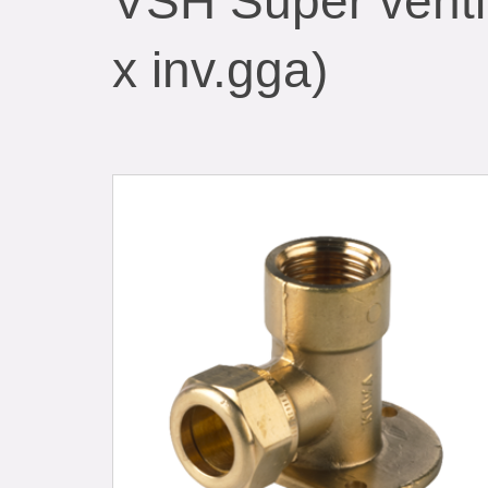
VSH Super ventil
x inv.gga)