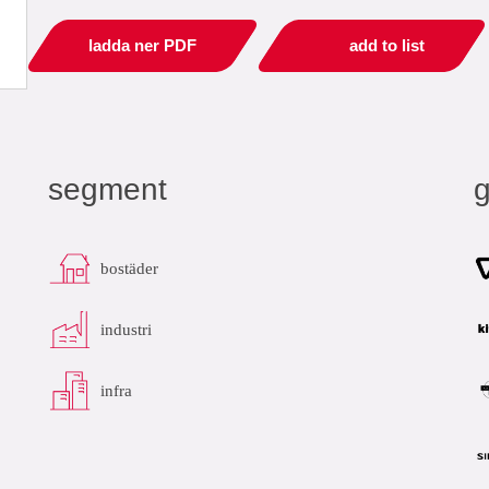
ladda ner PDF
add to list
segment
bostäder
industri
infra