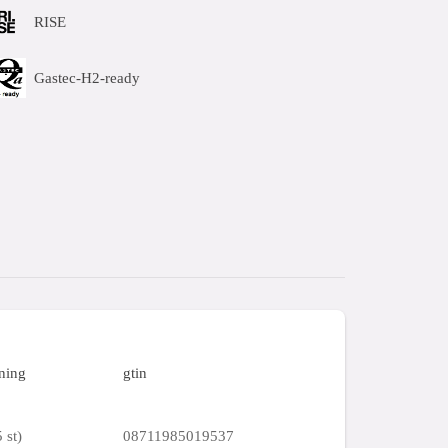
RISE
Gastec-H2-ready
ning
gtin
 st)
08711985019537