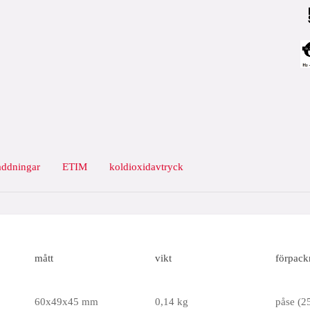
addningar
ETIM
koldioxidavtryck
mått
vikt
förpack
60x49x45 mm
0,14 kg
påse (25